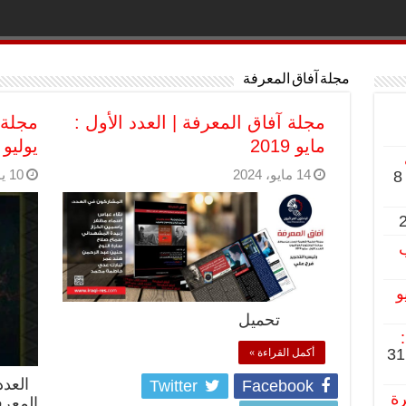
مجلة آفاق المعرفة
مجلة آفاق المعرفة | العدد الأول :
مجلة 
مايو 2019
يوليو 2020
14 مايو، 2024
10 يونيو، 2020
8
ب
و
تحميل
31
أكمل القراءة »
Twitter
Facebook
رة
المعرف