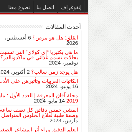
إنفوغراف
اتصل بنا
تطوع معنا
أحدث المقالات
القلق: هل هو مرض؟
6 أغسطس،
2026
ما هي بكتيريا “إي كولاي” التي تسببت
بحالات تسمم غذائي في ماكدونالدز؟
نوفمبر، 2024
هل يوجد زمن سالب؟
2 أكتوبر، 2024
الكاتبات العربيات وتأثيرهن على الأد
16 يوليو، 2024
مجلة آفاق المعرفة | العدد الأول : ماي
2019
14 مايو، 2024
المشي خمس دقائق كل نصف ساعة:
وصفة طبية لعلاج الجلوس المتواصل
مارس، 2023
العلم الدقيق وراء أثر المشاعر الصغي