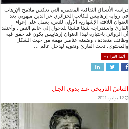
دراسة الأنساق الثقافية المضمرة التي تعكس ملامح الإرهاب
في رواية إرهابيس للكاتب الجزائري عز الدين ميهوبي يعد
العنوان اللافتة الإشهارية الأولى للنص، يعمل على إغواء
القارئ واستدراجه شيئاً فشيئاً للدخول إلى عالم النص . وأعتقد
أن الروائي باختياره لهذا العنوان إرهابيس يكون قد حقق فيه
وظائف متعددة ، وضمنه عناصر مهمة من حيث الشكل
والمحتوى، تحث القارئ وتغويه ليدخل عالم …
أكمل القراءة »
التناصّ التاريخي عند بدوي الجبل
12 يوليو، 2021