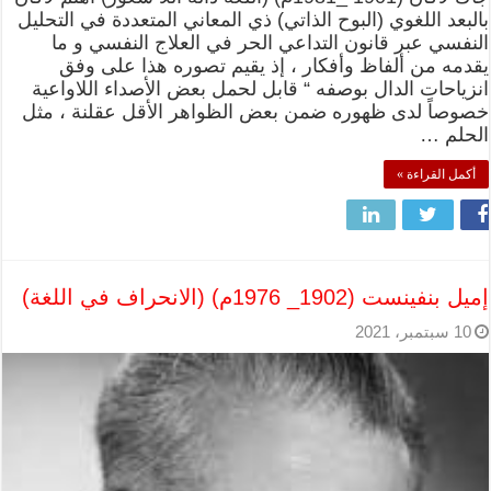
بالبعد اللغوي (البوح الذاتي) ذي المعاني المتعددة في التحليل
النفسي عبر قانون التداعي الحر في العلاج النفسي و ما
يقدمه من ألفاظ وأفكار ، إذ يقيم تصوره هذا على وفق
انزياحات الدال بوصفه “ قابل لحمل بعض الأصداء اللاواعية
خصوصاً لدى ظهوره ضمن بعض الظواهر الأقل عقلنة ، مثل
الحلم …
أكمل القراءة »
إميل بنفينست (1902_ 1976م) (الانحراف في اللغة)
10 سبتمبر، 2021