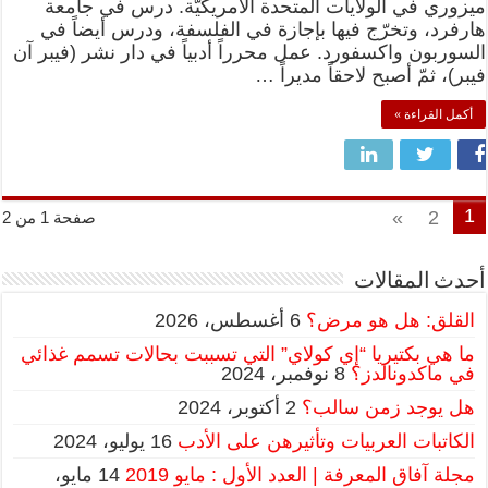
ميزوري في الولايات المتحدة الأمريكيّة. درس في جامعة
هارفرد، وتخرّج فيها بإجازة في الفلسفة، ودرس أيضاً في
السوربون واكسفورد. عمل محرراً أدبياً في دار نشر (فيبر آن
فيبر)، ثمّ أصبح لاحقاً مديراً …
أكمل القراءة »
1
»
2
صفحة 1 من 2
أحدث المقالات
القلق: هل هو مرض؟
6 أغسطس، 2026
ما هي بكتيريا “إي كولاي” التي تسببت بحالات تسمم غذائي
في ماكدونالدز؟
8 نوفمبر، 2024
هل يوجد زمن سالب؟
2 أكتوبر، 2024
الكاتبات العربيات وتأثيرهن على الأدب
16 يوليو، 2024
مجلة آفاق المعرفة | العدد الأول : مايو 2019
14 مايو،