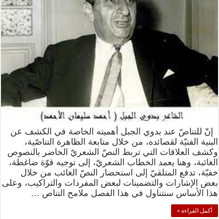
إنّ للتناصّ عند بدوي الجبل أهميته الخاصة في الكشف عن
البنية الفنيّة لقصائده، من خلال متابعة الظاهرة التناصّية،
وكشف العلاقات التي تربط النصّ الشعريّ الحاضر بالنصوص
الغائبة، وهنا يعمد الخطاب الشعريّ، إلى توجيه قوّة ضاغطة،
خفيّة، تدفع المتلقيّ إلى استحضار النصّ الغائب من خلال
بعض الإشارات والتضمينات لبعض المفردات والتراكيب، وعلى
هذا الأساس سنتناول في هذا الفصل ملامح التناص …
أكمل القراءة »