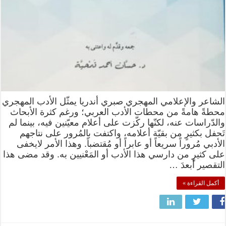
الشاعر والإعلامي المهجري صبري أندريا يمثّل الأدب المهجري
محطةً هامةً من محطات الأدب العربي؛ ورغم كثرة الأبحاث
والدّراسات عنه، لكنّها ركّزت على أعلام معيّنين فيه، بينما لم
تَحفل بكثيرٍ من بقيّة أعلامه، واكتفت بالمُرور على نتاجهم
الأدبي مُروراً سريعاً أو عابراً أو مُقتضباً. وهذا الأمر لايخفى
على كثيرٍ من دارسي هذا الأدب أو المَعْنيين به. وقد مضى هذا
التقصير أبعدَ …
أكمل القراءة »