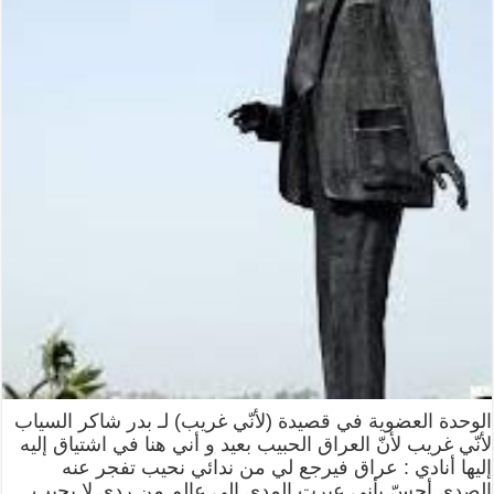
الوحدة العضوية في قصيدة (لأنّي غريب) لـ بدر شاكر السياب
لأنّي غريب لأنّ العراق الحبيب بعيد و أني هنا في اشتياق إليه
إليها أنادي : عراق فيرجع لي من ندائي نحيب تفجر عنه
الصدى أحسّ بأني عبرت المدى إلى عالم من ردى لا يجيب