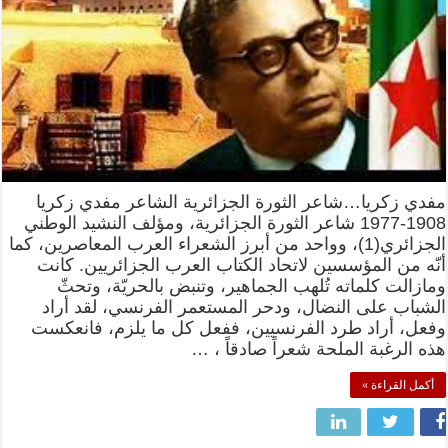
مفدي زكريا…شاعر الثورة الجزائرية الشاعر مفدي زكريا
1908-1977 شاعر الثورة الجزائرية، ومؤلف النشيد الوطني
الجزائري(1)، وواحد من أبرز الشعراء العرب المعاصرين، كما
أنّه من المؤسسين لاتحاد الكتاب العرب الجزائريين. كانت
ومازالت كلماته تُلهب الجماهير، وتنبض بالحريّة، وتحثّ
الشباب على النضال، ودحر المستعمر الفرنسي، لقد أراد
وفعل، أراد طرد الفرنسيين، ففعل كل ما يلزم، فانعكست
هذه الرغبة الملحة شعراً صادقاً ، …
أكمل القراءة »