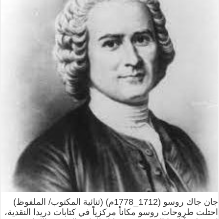
جان جاك روسو (1712_1778م) (ثنائية المكتوب/ الملفوظ)
احتلت طروحات روسو مكاناً مركزياً في كتابات دريدا النقدية،