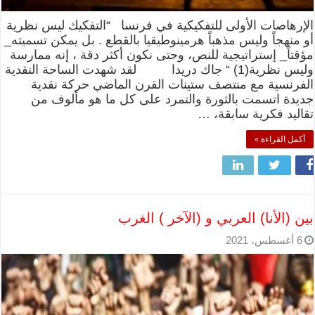
الإرهاصات الأولى للتفكيكية في فرنسا “التفكيك ليس نظرية
أو منهجاً وليس مذهباً هرمينوطيقيا بالقطع . بل يمكن تسميته_
مؤقتاً_ إستراتيجية للنص، وحتى نكون أكثر دقة ، إنه ممارسة
وليس نظرية(1) “ جاك دريدا لقد شهدت الساحة النقدية
الفرنسية مع منتصف ستينات القرن الماضي حركة نقدية
جديدة اتسمت بالثورة والتمرد على كل ما هو مألوف من
تقاليد فكرية سابقة، …
أكمل القراءة »
بين (الأنا) العربي و (الآخر ) الغرب
6 أغسطس، 2021