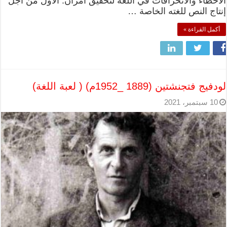
الأخطاء والانحرافات في اللغة لتحقيق أمران: الأول من أجل
إنتاج النص للغته الخاصة …
أكمل القراءة »
لودفيج فتجنشتين (1889 _1952م) ( لعبة اللغة)
10 سبتمبر، 2021