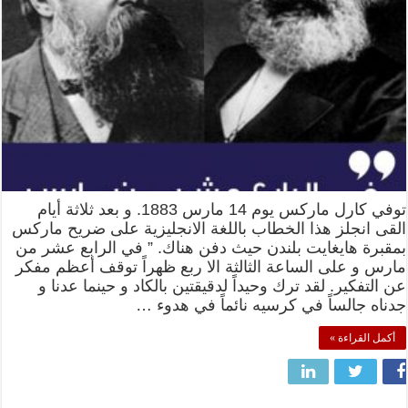
توفي كارل ماركس يوم 14 مارس 1883. و بعد ثلاثة أيام
القى انجلز هذا الخطاب باللغة الانجليزية على ضريح ماركس
بمقبرة هايغايت بلندن حيث دفن هناك. ” في الرابع عشر من
مارس و على الساعة الثالثة الا ربع ظهراً توقف أعظم مفكر
عن التفكير. لقد ترك وحيداً لدقيقتين بالكاد و حينما عدنا و
جدناه جالساً في كرسيه نائماً في هدوء …
أكمل القراءة »