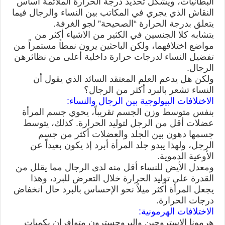
البطانيات، ويشكل تحديد درجة الحرارة الملائمة أساس
النقاش الذي يجري في المكاتب بين النساء والرجال فيما
يتعلق بدرجة الحرارة “الصحيحة” لجو الغرفة.
يتشابه كلا الجنسين في الكثير من الاشياء أكثر من
مواضع اختلافهما، ولكن الباحثين يرون نمطاً مستمراً من
تفضيل النساء لدرجات حرارة داخلية أعلى من نظائرهن
الرجال.
ولكن هل يدعم العلم المعتقد السائد الذي يقول أن
النساء تشعر بالبرد أكثر من الرجال؟
الاختلافات البيولوجية بين الرجال والنساء:
بنفس متوسط وزن الجسم تقريباً، يحوي جسم المرأة
عضلات أقل من الرجل لتوليد الحرارة. كذلك، يتوسط
جسمها دهون بين الجلد والعضلات أكثر من جسم
الرجل، ولهذا يبدو جلد المرأة أبرد إذ يكون بعيداً عن
الأوعية الدموية.
ومعدل الأيض للنساء أقل منه لدى الرجال مما يقلل من
القدرة على توليد الحرارة خلال التعرض للبرد، وهذا
يجعل المرأة أكثر ميلاً نحو الإحساس بالبرد حال انخفاض
درجات الحرارة.
الاختلافات الهرمونية:
هرمونا الاستروجين والبروجسترون متوافران بكميات