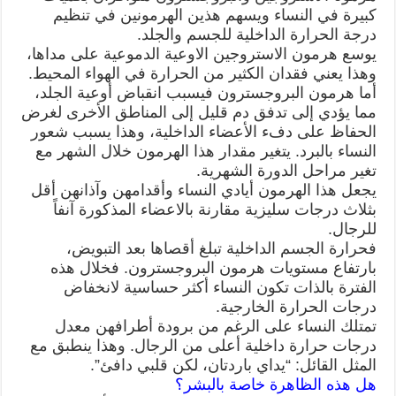
كبيرة في النساء ويسهم هذين الهرمونين في تنظيم
درجة الحرارة الداخلية للجسم والجلد.
يوسع هرمون الاستروجين الاوعية الدموعية على مداها،
وهذا يعني فقدان الكثير من الحرارة في الهواء المحيط.
أما هرمون البروجسترون فيسبب انقباض أوعية الجلد،
مما يؤدي إلى تدفق دم قليل إلى المناطق الأخرى لغرض
الحفاظ على دفء الأعضاء الداخلية، وهذا يسبب شعور
النساء بالبرد. يتغير مقدار هذا الهرمون خلال الشهر مع
تغير مراحل الدورة الشهرية.
يجعل هذا الهرمون أيادي النساء وأقدامهن وآذانهن أقل
بثلاث درجات سليزية مقارنة بالاعضاء المذكورة آنفاً
للرجال.
فحرارة الجسم الداخلية تبلغ أقصاها بعد التبويض،
بارتفاع مستويات هرمون البروجسترون. فخلال هذه
الفترة بالذات تكون النساء أكثر حساسية لانخفاض
درجات الحرارة الخارجية.
تمتلك النساء على الرغم من برودة أطرافهن معدل
درجات حرارة داخلية أعلى من الرجال. وهذا ينطبق مع
المثل القائل: “يداي باردتان، لكن قلبي دافئ”.
هل هذه الظاهرة خاصة بالبشر؟