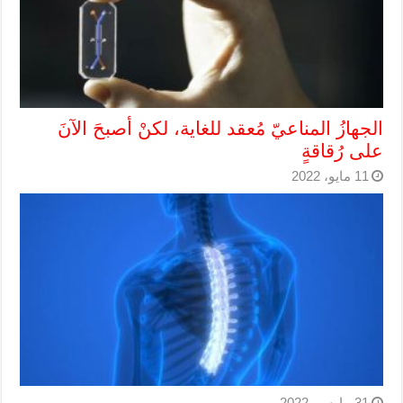
الجهازُ المناعيّ مُعقد للغاية، لكنْ أصبحَ الآنَ
على رُقاقةٍ
11 مايو، 2022
31 مارس، 2022