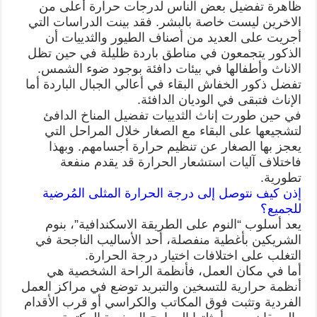
ظاهرة تفضيل بعض الناس لدرجات حرارة أعلى من
الاخرين ليست خاصة بالبشر. فقد بينت الدراسات التي
أجريت على العديد من أصناف الطيور والثدييات أن
الذكور يتجمعون في مناطق باردة ظليلة في حين تظل
الاناث وأطفالها في بيئات دافئة بوجود ضوء الشمس.
تفضل ذكور الخفاش البقاء في أعالي الجبال الباردة أما
الإناث فتبقى في الوديان الدافئة.
في حين طورت إناث الثدييات تفضيل المناخ الدافئ
لتشجيعها على البقاء مع الصغار خلال المراحل التي
يعجز بها الصغار عن تنظيم حرارة أجسامهم. وبهذا
فاختلاف آليات استشعار الحرارة قد يقدم منفعة
تطورية.
إذن كيف نتوصل إلى درجة الحرارة المثلى المُرضية
للجميع؟
يعد أسلوب “النوم على الطريقة الاسكندافية”، بنوم
الشريكين بأغطية منفصلة، أحد الأساليب الناجحة في
التغلب على اختلافات اختيار درجة الحرارة.
أما في مكان العمل، فأنظمة الراحة الشخصية هي
أنظمة حرارية للتسخين والتبريد توضع في مراكز العمل
الفردية وتثبت فوق المكاتب والكراسي أو قرب الأقدام