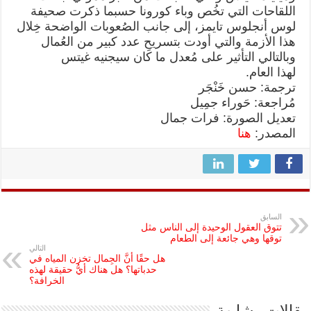
اللقاحات التي تخُص وباء كورونا حسبما ذكرت صحيفة
لوس أنجلوس تايمز، إلى جانب الصُعوبات الواضحة خِلال
هذا الأزمة والتي أودت بتسريحِ عدد كبير من العُمال
وبالتالي التأثير على مُعدل ما كان سيجنيه غيتس
لهذا العام.
ترجمة: حسن خَنْجَر
مُراجعة: حَوراء جمِيل
تعديل الصورة: فرات جمال
المصدر:
هنا
السابق
تتوق العقول الوحيدة إلى الناس مثل
توقها وهي جائعة إلى الطعام
التالي
هل حقًا أنَّ الجِمال تخزن المياه في
حدباتها؟ هل هناك أيُّ حقيقة لهذه
الخرافة؟