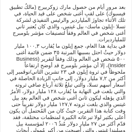
بعد مرورِ أيام من حصول مارك زوكربيرج (مالكُ تطبيق
فيسبوك) على لقبِ أغنى شخص على قيد الحياة، في
تلك الأثناء تجاوزَ الملياردير والرئيس التنفيذي لشركة
تسلا -إيلون ماسك- بيل غيتس، والذي كان يُعتبر ثاني
أغنى شخص في العالم وفقاً لتصنيفات مؤشر بلومبرج
للمليارديرات.
في بداية هذا العام، جمع إيلون ما يُقارب ١٠٠,٣ مليار
دولار حيثُ احتل بسببها المرتبة ٣٥ ضمن قائمة أغنى
٥٠٠ شخص في العالم وذلك وفقاً لتقرير (Business
Insider)، إلا أن مؤشر بلومبرج قد أوضح ارتفاعاً
ملحوظاً في ثروة إيلون في ٢٣ تشرين الثاني/نوڤمبر إلى
أكثر من ٧,٢ مليار دولار، إلى جانبِ الزيادة الحاصلة في
أسعار أسهم تسلا، والتي تبلغُ ثلاثة أرباع صافي ثروته
والتي بلغت في النهاية ما يُقارب ١٢٨ مليار دولار، الأمرُ
الذي يؤهله ليكون ثانيَ أغنى شخص في العالم بعد بيل
غيتس والذي بلغت ثروته ١٢٧,٧ مليار دولار تقريباً حتى
وقت كتابة هذا التقرير، حيثُ كان من المُحتمل أن يكون
أعلى بكثير لولا تبرعاته الكبيرة لمنظمات مختلفة، فقد
قدّم أكثر من ٢٧ مليار دولار مُنذُ ٢٠٠٦ لمؤسسة بيل
وميليندا غيتس والتي أصبحت من أكبر مُمولي أبحاث