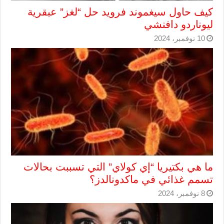
كيف حاول سيغموند فرويد حل “لغز” عبقرية
ليوناردو دافنشي
10 نوفمبر، 2024
ما هي بكتيريا “إي كولاي” التي تسببت بحالات
تسمم غذائي في ماكدونالدز؟
8 نوفمبر، 2024