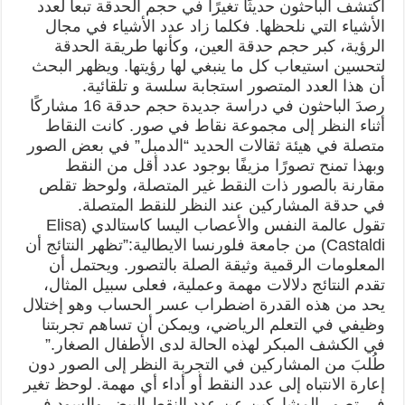
اكتشف الباحثون حديثًا تغيرًا في حجم الحدقة تبعا لعدد
الأشياء التي نلحظها. فكلما زاد عدد الأشياء في مجال
الرؤية، كبر حجم حدقة العين، وكأنها طريقة الحدقة
لتحسين استيعاب كل ما ينبغي لها رؤيتها. ويظهر البحث
أن هذا العدد المتصور استجابة سلسة و تلقائية.
رصدَ الباحثون في دراسة جديدة حجم حدقة 16 مشاركًا
أثناء النظر إلى مجموعة نقاط في صور. كانت النقاط
متصلة في هيئة ثقالات الحديد “الدمبل” في بعض الصور
وبهذا تمنح تصورًا مزيفًا بوجود عدد أقل من النقط
مقارنة بالصور ذات النقط غير المتصلة، ولوحظ تقلص
في حدقة المشاركين عند النظر للنقط المتصلة.
تقول عالمة النفس والأعصاب اليسا كاستالدي (Elisa
Castaldi) من جامعة فلورنسا الايطالية:”تظهر النتائج أن
المعلومات الرقمية وثيقة الصلة بالتصور. ويحتمل أن
تقدم النتائج دلالات مهمة وعملية، فعلى سبيل المثال،
يحد من هذه القدرة اضطراب عسر الحساب وهو إختلال
وظيفي في التعلم الرياضي، ويمكن أن تساهم تجربتنا
في الكشف المبكر لهذه الحالة لدى الأطفال الصغار.”
طُلبَ من المشاركين في التجربة النظر إلى الصور دون
إعارة الانتباه إلى عدد النقط أو أداء أي مهمة. لوحظ تغير
في تصور المشاركين عن عدد النقط البيض والسود في