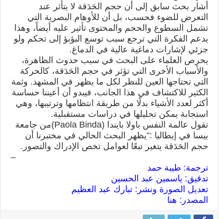
أشار بحث سابق إلى أن حجم الحَدَقة لا يتأثر عند
التعرض للضوء فحسب، بل أن للأوهام البصرية التي
تشمل السطوع والحجم والمحتوى تأثير عليه أيضاً، وهذا
يدعم الفكرة التي ترجع سبب توسع البؤبؤ إلى تحكم ولو
جزئي لإشارات دماغية عالية في الدماغ.
يحرص العلماء على البحث في سبب حدوث الظاهرة،
والأسباب الأخرى التي تؤثر في حجم الحَدَقة، كالحركة
التي تحتاجها العين للنظر لكل ما يظهر في المشهد. وثمة
الكثير للاكتشاف في هذا الجانب، فيبدو أن أعيننا حساسة
أكثر لعدد الأشياء بدلًا من طريقة انتظامها وترتيبها، وهي
استجابة يمكن تحليلها في دراسات مستقبلية.
تقول عالمة النفس باولا بايندا (Paola Binda)من جامعة
بيسا في إيطاليا :”يظهر البحث الحالي في مختبرنا أن
حجم الحَدَقة يتغير تبعًا لعوامل تخص الإدراك والتصور.
–
ترجمة: طيبة حمد
تدقيق: ياسمين عبد الحسين
تعديل الصورة ونشر: تبارك عبد العظيم
المصدر:
هنا