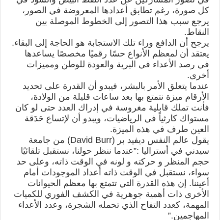
كل صورة، رغم تطابق أعدادها المعروضة في الصور،
يرجع سبب هذا التصور إلى الخطوط الموصلة بين
النقاط.
يرجح أن الدافع وراء تلك الاستجابة هو الحاجة إلى البقاء.
يعتقد أن لمعظم الأنواع حسًا رقميًا مخصصًا يساعدها
في رصد الأعداء في البرية والعودة للوطن ومميزات
أخرى.
عندما يتعلق الأمر بالبشر، فيبدو أن القدرة على تحديد
الأرقام ميزة نتمتع بها بعد ساعات قليلة من الولادة،
فأنت تملك قابلية مغروسة في إدراك العدد حتى لو كان
مستواك كارثياً في الرياضيات، ويبدو أن لإتساع حَدَقة
العين طرف في هذه الميزة.
يقول عالم النفس ديفيد بر (David Burr) من جامعة
سيدني في أستراليا :”عندما ننظر حولنا، نستقبل تلقائيًا
حجم المنظر و حركته و لونه في الوقت ذاته، وعلى حد
سواء، نستقبل في الوقت ذاته أعداد الموجودات أمام
أعيننا. إن هذه القدرة التي تتمتع بها معظم الحيوانات
الأخرى ذات أهمية جوهرية في الكشف الفوري للكميات
المهمة، كعدد التفاح الذي تحمله الشجرة، وعدد الأعداء
المهاجمين.”