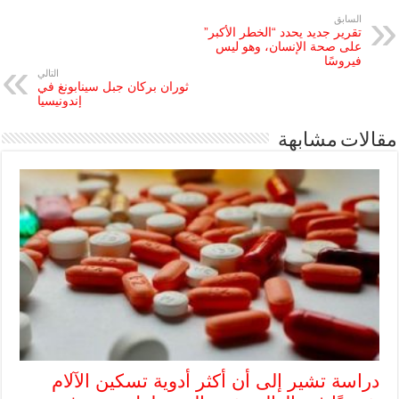
السابق
تقرير جديد يحدد “الخطر الأكبر”
على صحة الإنسان، وهو ليس
فيروسًا
التالي
ثوران بركان جبل سينابونغ في
إندونيسيا
مقالات مشابهة
دراسة تشير إلى أن أكثر أدوية تسكين الآلام