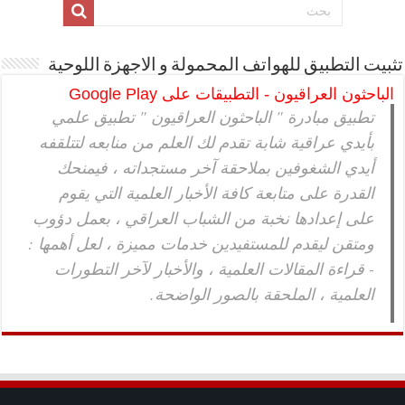
تثبيت التطبيق للهواتف المحمولة و الاجهزة اللوحية
الباحثون العراقيون - التطبيقات على Google Play
تطبيق مبادرة " الباحثون العراقيون " تطبيق علمي
بأيدي عراقية شابة تقدم لك العلم من منابعه لتتلقفه
أيدي الشغوفين بملاحقة آخر مستجداته ، فيمنحك
القدرة على متابعة كافة الأخبار العلمية التي يقوم
على إعدادها نخبة من الشباب العراقي ، بعمل دؤوب
ومتقن ليقدم للمستفيدين خدمات مميزة ، لعل أهمها :
- قراءة المقالات العلمية ، والأخبار لآخر التطورات
العلمية ، الملحقة بالصور الواضحة.