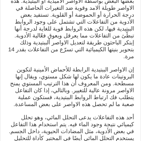
بعضها البعض بواسطة الاواصر الاميدية او الببتيدية. هذه
الاواصر طويلة الامد وقوية ضد التغيرات الحاصلة في
درجة الحرارة أو الحموضة أو القلوية. تستفيد بعض
الأدوية من التفاعلات التي تشتمل على وجود الروابط
الببتيدية فيها، لكن هذه الروابط قوية للغاية لدرجة أنها
تبطّئ من التفاعلات مما يعرقل ويعوق فعّالية الأدوية.
إبتكر الباحثون طريقة
لتعديل الاواصر ألببتيدية وذلك
بتحوير بنيتها الكيميائية التي تسرّع من التفاعلات بقدر 14
مرة.
إن الاواصر الببتيدية الرابطة للأحماض الأمينية لتكوين
البروتينات عادة ما يكون لها شكل مستوي، ويقال إنها
مسطحة. ومن المعروف أن هذا الترتيب المستوي يمنح
الاواصر مرونة عالية للتغيير. وبالتالي، إذا كان التفاعل
يتطلب فك ارتباط الروابط الببتيدية، فستكون عملية
صعبة ما لم تحصل هذه الاواصر على بعض المساعدة.
أحد هذه التفاعلات يدعى التحلل المائي، وهو تحلل
كيميائي نتيجة وجود الماء فيه. يتم استخدام هذا التفاعل
في بعض الأدوية، مثل المضادات الحيوية، داخل الجسم.
يستخدم التحلل المائي أيضًا في المختبر كأداة للتحليل