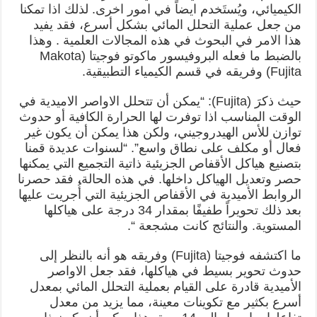
الكيميائي، ويُستَخدم ايضاً في امور اخرى. لذلك اذا تمكنا
من جعل عملية التحلل المائي بشكل أسرع، فقد يفيد
هذا الامر في البحوث في هذه المجالات العلمية . وهذا
بالضبط ما فعله البروفيسور ماكوتو فوجيتا (Makota
Fujita) وفريقه في قسم الكيمياء التطبيقية.
حيث ذكرَ (Fujita): “يمكن أن تتحلل الاواصر الاميدية في
الوقت المناسب اذا توفرت لها الحرارة الكافية أو حدوث
توازن للأس الهيدروجيني، ولكن هذا يمكن أن يكون غير
فعال أو مكلف على نطاق واسع”. “لسنوات عديدة قمنا
بتصنيع هياكل الأقفاص الجزيئية ذاتية التجميع التي يمكنها
حصر وتعديل الهياكل داخلها. في هذه الحالة، فقد حصرنا
الروابط الأميدية في الأقفاص الجزيئية التي أُجريت عليها
بعد ذلك تحويراً طفيفًا بمقدار 34 درجة على هياكلها
المستوية. والنتائج كانت مشجعة “.
ما اكتشفه فوجيتا (Fujita) وفريقه هو أنه بالنظر إلى
حدوث تحوير بسيط في هياكلها، فقد جعل الاواصر
الأميدية قادرة على القيام بعملية التحلل المائي بمعدل
أسرع بكثير مع تكوينات معينة، مما يزيد من معدل