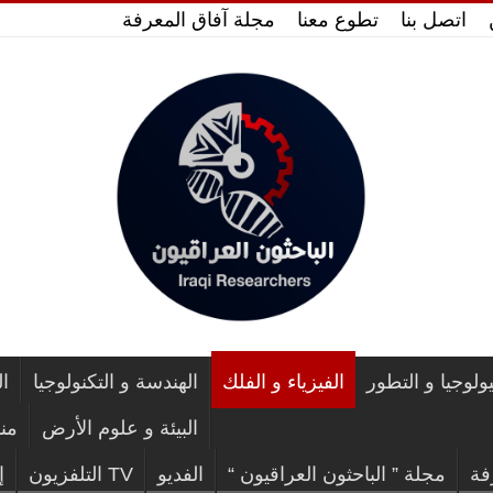
اتصل بنا
تطوع معنا
مجلة آفاق المعرفة
يولوجيا و التطور
الفيزياء و الفلك
الهندسة و التكنولوجيا
ا
البيئة و علوم الأرض
من
فة
مجلة ” الباحثون العراقيون “
الفديو
TV التلفزيون
إ