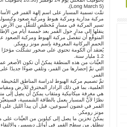
(Long March 5).
تمَّت تسمية المسبار على اسم إلهة القمر في الأساط
مركبة مدارية ومركبة هبوط ومركبة صعود وكبسولة
تسير المركبة في مسارٍ مُخصَّصٍ للتنقُّل بين الأر
المتوقَّع أن تنفصل مركبة الهبوط ومركبة الصعود ع
الحمم البركانية المعروفة باِسم مونز رومكر.
يُعتقد أن الكومة تحتوي على صخور تشكَّلت مؤخرًا نس
1.2 مليار سنة.
العيِّنات من هذه المنطقة يمكنُ أن تكون الأصغر عمر
التي تمَّ إحضارها من القمر، وتلقي ضوءًا جديدًا عل
القمر.
تمَّ تصميم مركبة الهبوط لدراسة المناطق المُحيطة 
العلمية، بما في ذلك الرادار المخترق للأرض ومقياس
هي مغرفة ميكانيكية ومثقاب يمكنُ أن يصِل إلى م
نظرًا لأنَّ المسبار يعمل بالطاقة الشمسية، فسيتعي
القمر في غضون أسبوعين، قبل أن يبدأ الليل على 
مونز رومكر.
يمكنُ تخزين ما يصل إلى كيلوين من العيِّنات على مر
تنطلق من سطح القمر في أوائل ديسمبر، والالتقاء با