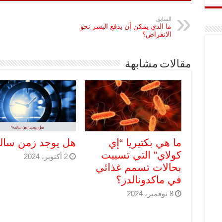
السابق
ما الذي يمكن أن يدفع البشر نحو
الانقراض؟
مقالات مشابهة
ما هي بكتيريا “إي
هل يوجد زمن سال
كولاي” التي تسببت
2 أكتوبر، 2024
بحالات تسمم غذائي
في ماكدونالدز؟
8 نوفمبر، 2024