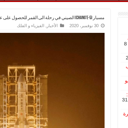
مسبار (Chang’e-5) الصيني في رحلة الى القمر للحصول على عيِّنة منه، وناسا تأمل في رؤية البيانات.
30 نوفمبر، 2020
الأخبار
,
الفيزياء و الفلك
8
ب
و
31
رة