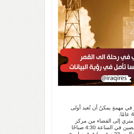
قهِ إلى القمر في مهمةٍ يمكنُ أن تُعيد أولى
لمركبة الفضائية التي يبلغ وزنها 8.2 طن متري إلى الفضاء من مركز
(Wenchang Space Launch Center) في جنوب الصين في الساعة 4:30 صباحًا