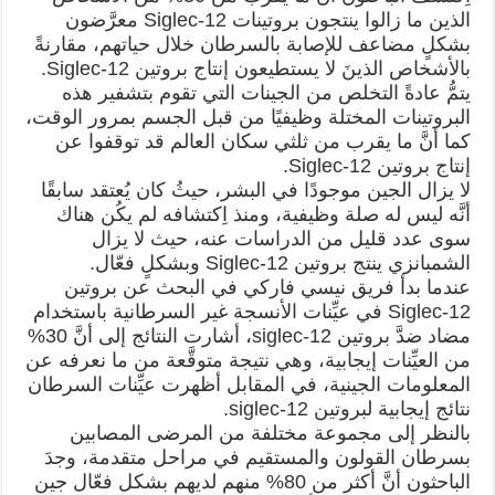
الذين ما زالوا ينتجون بروتينات Siglec-12 معرَّضون
بشكلٍ مضاعف للإصابة بالسرطان خلال حياتهم، مقارنةً
بالأشخاص الذينَ لا يستطيعون إنتاج بروتين Siglec-12.
يتمُّ عادةً التخلص من الجينات التي تقوم بتشفير هذه
البروتينات المختلة وظيفيًا من قبل الجسم بمرور الوقت،
كما أنَّ ما يقرب من ثلثي سكان العالم قد توقفوا عن
إنتاج بروتين Siglec-12.
لا يزال الجين موجودًا في البشر، حيثُ كان يُعتقد سابقًا
أنَّه ليس له صلة وظيفية، ومنذ اِكتشافه لم يكُن هناك
سوى عدد قليل من الدراسات عنه، حيث لا يزال
الشمبانزي ينتج بروتين Siglec-12 وبشكلٍ فعّال.
عندما بدأ فريق نيسي فاركي في البحث عن بروتين
Siglec-12 في عيِّنات الأنسجة غير السرطانية باستخدام
مضاد ضدَّ بروتين siglec-12، أشارت النتائج إلى أنَّ 30%
من العيِّنات إيجابية، وهي نتيجة متوقَّعة من ما نعرفه عن
المعلومات الجينية، في المقابل أظهرت عيِّنات السرطان
نتائج إيجابية لبروتين siglec-12.
بالنظر إلى مجموعة مختلفة من المرضى المصابين
بسرطان القولون والمستقيم في مراحل متقدمة، وجدَ
الباحثون أنَّ أكثر من 80% منهم لديهم بشكل فعّال جين