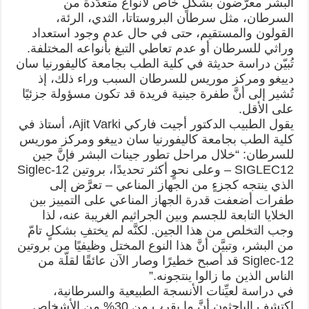
البشر معرَّضون بشكلٍ خاص لأنواع متعدِّدة من
السرطان، مثل سرطان البروستاتا، الثدي، الرئة،
القولون والمستقيم، حتى في حال عدم وجود استعداد
وراثي للسرطان أو عدم تعاطي التبغ بأنواعه المختلفة.
تُبيّن دراسة حديثة في كلية الطب بجامعة كاليفورنيا سان
دييغو ومركز موريس للسرطان السبب وراء ذلك، إذ
تُشير إلى أنَّ طفرة جينية فريدة قد تكون مسؤولة جزئيًا
على الأقل.
يقول الطبيب الدكتور أجيت فاركي Ajit Varki، أستاذ في
كلية الطب بجامعة كاليفورنيا سان دييغو ومركز موريس
للسرطان: “خلال مراحل تطور جينات البشر فإنَّ جين
SIGLEC12 – وعلى نحوٍ أكثر تحديدًا، بروتين Siglec-12
الذي ينتجه كجزءٍ من الجهاز المناعي – تعرَّض إلى
طفرات أضعفت قدرة الجهاز المناعي على التمييز بين
الخلايا التابعة للجسم وبين الجراثيم الغريبة عنه، لذا
وجب التخلص من هذا الجين. لكنَّه لم يختفِ بشكلٍ تامّ
من البشر، وتبيَّن أنَّ هذا النوع المختل وظيفيًا من بروتين
Siglec-12 قد أصبح خطيرًا وصار الآن عائقًا لقلّة من
الناس الذين ما زالوا ينتجونه.”
في دراسة لعيِّنات الأنسجة الطبيعية والسرطانية،
اِكتشف الباحثون أنَّ ما يقرب من 30% من الأشخاص