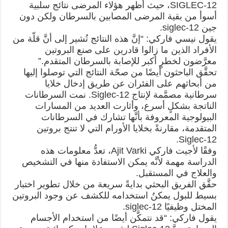
SIGLEC-12، حيث أظهر هؤلاء المرضى نتائج سلبية
أسوأ من بقية المرضى المصابين بالسرطان ولكن دون
جين siglec-12.
يقول نيسي فاركي: “إنَّ هذه النتائج تُشير إلى أنَّ قلّة من
الأفراد الذين ما زالوا قادرين على صنع البروتين
معرَّضون لخطرٍ أكبر للإصابة بالسرطان المتقدم.”
تحقَّق الباحثون أيضًا من صحّة النتائج التي توصلوا إليها
من أبحاثهم على الفئران عن طريق إدخال خلايا
سرطانية مصمَّمة لإنتاج Siglec-12. نمت السرطانات
الناتجة بشكلٍ أسرع، وأثارت العديد من المسارات
البيولوجية المعروفة بأنَّها تشارك في السرطانات
المتقدمة، مقارنةً بخلايا الأورام التي لا تنتج بروتين
Siglec-12.
وفقًا لأجيت فاركي Ajit Varki، تعدُّ معلومات هذه
الدراسة مهمة لأنَّه يمكن الاستفادة منها في التشخيص
والعلاج في المستقبل.
حقَّق الفريق البحثي بدايةً سريعة من خلال تطوير اختبار
بسيط للبول يمكنُ استخدامه للكشف عن وجود البروتين
المختل وظيفيًا siglec-12.
يقول فاركي: “قد نتمكَّن أيضًا من استخدام الأجسام