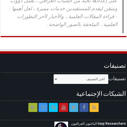
على إعدادها نخبة من الشباب العراقي ، بعمل دؤوب
ومتقن ليقدم للمستفيدين خدمات مميزة ، لعل أهمها :
- قراءة المقالات العلمية ، والأخبار لآخر التطورات
العلمية ، الملحقة بالصور الواضحة.
تصنيفات
تصنيفات
الشبكات الإجتماعية