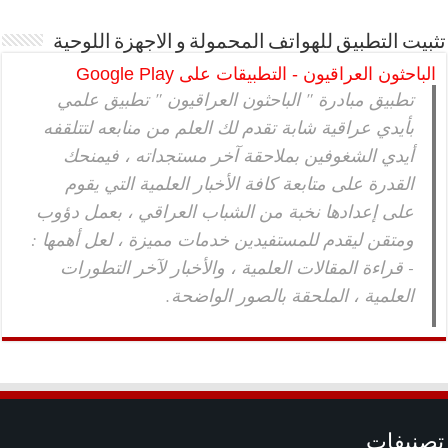
تثبيت التطبيق للهواتف المحمولة و الاجهزة اللوحية
الباحثون العراقيون - التطبيقات على Google Play
تطبيق مبادرة " الباحثون العراقيون " تطبيق علمي
بأيدي عراقية شابة تقدم لك العلم من منابعه لتتلقفه
أيدي الشغوفين بملاحقة آخر مستجداته ، فيمنحك
القدرة على متابعة كافة الأخبار العلمية التي يقوم
على إعدادها نخبة من الشباب العراقي ، بعمل دؤوب
ومتقن ليقدم للمستفيدين خدمات مميزة ، لعل أهمها :
- قراءة المقالات العلمية ، والأخبار لآخر التطورات
العلمية ، الملحقة بالصور الواضحة.
تصنيفات