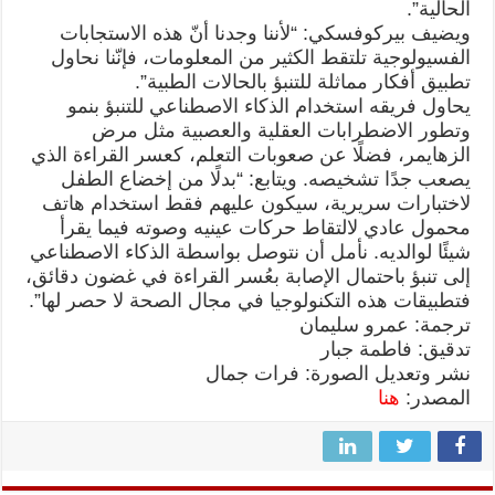
الحالية”.
ويضيف بيركوفسكي: “لأننا وجدنا أنّ هذه الاستجابات
الفسيولوجية تلتقط الكثير من المعلومات، فإنّنا نحاول
تطبيق أفكار مماثلة للتنبؤ بالحالات الطبية”.
يحاول فريقه استخدام الذكاء الاصطناعي للتنبؤ بنمو
وتطور الاضطرابات العقلية والعصبية مثل مرض
الزهايمر، فضلًا عن صعوبات التعلم، كعسر القراءة الذي
يصعب جدًا تشخيصه. ويتابع: “بدلًا من إخضاع الطفل
لاختبارات سريرية، سيكون عليهم فقط استخدام هاتف
محمول عادي لالتقاط حركات عينيه وصوته فيما يقرأ
شيئًا لوالديه. نأمل أن نتوصل بواسطة الذكاء الاصطناعي
إلى تنبؤ باحتمال الإصابة بعُسر القراءة في غضون دقائق،
فتطبيقات هذه التكنولوجيا في مجال الصحة لا حصر لها”.
ترجمة: عمرو سليمان
تدقيق: فاطمة جبار
نشر وتعديل الصورة: فرات جمال
المصدر:
هنا