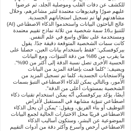
للكشف عن دقات القلب وموصلية الجلد، ثم عرضوا
عليهم صورًا وفيديوهات معتمدة لتثير مشاعرهم، وخلال
مشاهدتهم لها تم تسجيل استجاباتهم الجسدية.
عالج الباحثون البيانات واستخدموا الذكاء الاصطناعي (AI)
للتنبؤ بـ16 سمة شخصية من ثلاثة نماذج تقييم معتمدة
ومستخدمة على نطاق واسع في علم النفس.
كانت سمات الشخصية المتوقعة دقيقة جدًا. يقول
بيركوفسكي: “فقط باستخدام بيانات العين، حصلنا على
ما يقرب من 86% من دقة التنبؤات، ومع البيانات
الحسية الأخرى تصل نسبة الدقة إلى أكثر من 90%”.
ويضيف: “كلما قمت بإضافة المزيد من البيانات
والاستجابات الجسدية، كلما تم تسجيل المزيد من
الأمور، وبالتالي يمكن للذكاء الاصطناعي التنبؤ بسمات
الشخصية بمستويات أعلى من الدقة”.
أيضًا، يؤكد بيركوفسكي أنّه يمكن استخدام تقنيات ذكاء
اصطناعي تنبؤية مشابهة في المستقبل لأغراض
التوظيف أو بناء الفريق، ويقول: “يمكن أن يحل الذكاء
الاصطناعي قريبًا محل الاختبارات الحالية لجمع البيانات
الموضوعية عن البشر، وستكون أساليب الذكاء
الاصطناعي أرخص وأسرع وأكثر دقة من أدوات التقييم