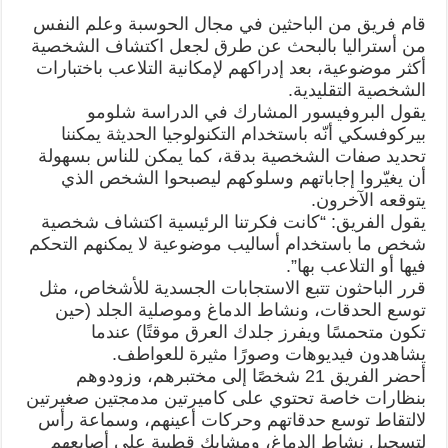
قام فريق من الباحثين في مجال الحوسبة وعلم النفس
من أستراليا بالبحث عن طرق لجعل اكتشاف الشخصية
أكثر موضوعية، بعد إدراكهم لإمكانية التلاعب باختبارات
الشخصية التقليدية.
يقول البروفيسور المشارك في الدراسة شلومو
بيركوفسكي أنّه باستخدام التكنولوجيا الحديثة يمكننا
تحديد صفات الشخصية بدقة، كما يمكن للناس بسهولة
أن يغيّروا إجاباتهم وسلوكهم ليصبحوا الشخص الذي
يتوقعه الآخرون.
يقول الفريق: “كانت فكرتنا الرئيسية اكتشاف شخصية
شخص ما باستخدام أساليب موضوعية لا يمكنهم التحكم
فيها أو التلاعب بها”.
قرر الباحثون تتبع الاستجابات الجسدية للأشخاص، مثل
توسع الحدقات، ونشاط الدماغ وموصلية الجلد (حين
تكون متحمسًا ويفرز جلدك العرق موقتًا) عندما
يشاهدون فيديوهات وصورًا مثيرة للعواطف.
أحضر الفريق 21 شخصًا إلى مختبرهم، وزودوهم
بنظارات خاصة تحتوي على كاميرتين مدمجتين صغيرتين
لالتقاط توسع حدقاتهم وحركات أعينهم، وسماعة رأس
لتسجيل نشاط الدماغ، ومشابك قطبية على أصابعهم