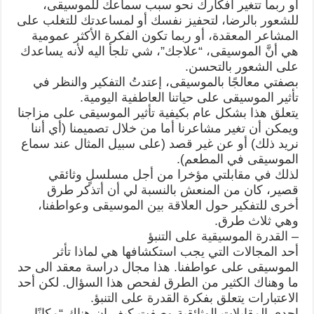
او ربما تتغير أفكارك نحو سبب سماعك للموسيقى،
للشعور بالرضا، لتحفيز نفسك أو لمساعدتك للتغلب على
المشاعر المعقدة، أو ربما تكون الفكرة الأكثر عمومية
هي أنَّ الموسيقى، “علاجك”، شي تلجأ اليه لأنه يساعدك
على الشعور بالتحسن.
بصفتي معالجًا بالموسيقى، إعتدتُ التفكير والنظر في
تأثير الموسيقى على حياتنا العاطفية اليومية.
يتعلق هذا بشكل عام بكيفية تأثير الموسيقى على مزاجنا
ويمكن أن تغير مشاعرنا أما من خلال تصميمنا (أي أننا
نريد ذلك) أو عن غير قصد (على سبيل المثال عند سماع
الموسيقى في المطعم).
لذلك في مقابلتي مؤخرا من أجل مسلسلٍ وثائقي
قصير، كان من المنعش بالنسبة لي أن أتذكر طرق
أخرى للتفكير حول العلاقة بين الموسيقى وعواطفنا،
وهي ثلاث طرق.
– القدرة الموسيقية على التنبؤ
أحد المجالات التي يجب استكشافها هي لماذا تأثر
الموسيقى على عواطفنا. هذا مجال دراسة معقد الى حد
ما وهناك الكثير من الطرق لفحص هذا السؤال. لكن أحد
الاعتبارات يتعلق بفكرة القدرة على التنبؤ.
احدى المقابلات الوثائقية وصفت كيف ان هناك “مكانًا