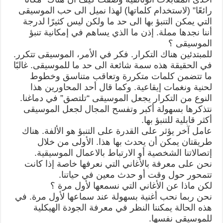
رائعًا” (لاستخدام كلماتها) لهذا نميل الى حب الموسيقى
التي يمكن التنبؤ بها الى حد ما ولكن ليس كثيرًا لدرجة
أننا نجدها مملة. إذن ما الذي يساهم في إمكانية تنبؤ
الموسيقى ؟
للمبتدئين هناك التكرار. فكر في الأمر، الموسيقى تتكرر.
في الحقيقة هذه سمة شائعة الى حد ما للموسيقى. غالبًا
ما تتضمن كلمات متكررة وتعاقب متناسق وخطوط
لحنية ونغمات إيقاعية. وكما قال أحد المحاورين هذا
النوع من التكرار يجعل الموسيقى “تلتصق” في دماغنا.
نتذكرها بسهولة أكبر وتفسح المجال لجعل الموسيقى
أكثر قابلية للتنبؤ بها.
عامل آخر يؤثر على القدرة على التنبؤ هو الألفة. هناك
طريقتان يمكن أن يحدث بها هذا. الأولى من خلال
إتصالاتنا الشخصية أو الارتباط بالاعمال الموسيقية.
نحن على معرفة بالأغاني التي نعرفها خاصة إذا كانت
تتمحور حول وقت أو حدث معين في حياتنا.
لكن ماذا عن الأغاني التي نسمعها لأول مرة ؟
نحن ربما نحب أغنية بسهولة عند سماعها لأول مرة. في
هذه الحالة يمكننا النظر في معرفة الجودة الهيكلية
للموسيقى نفسها.