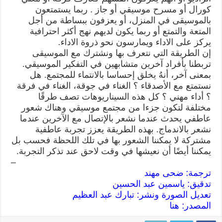
كورال أو مسرح موسيقي أو جاز . ربما يستمتعون
بالموسيقى في المنزل، أو يعزفون ببساطة من أجل
المتعة والتمتع أو ربما يكون لديهم نهج أكثر احترافية
يركز على الاداء ويمارسون نحو ذروة الاداء.
إن الطريقة التي نتعرف بها ونشترك مع الموسيقى
تربطنا بأفراد آخرين متشابهين في التفكير الموسيقي.
بمعنى آخر، أنهُ يخلق إحساسا بالانتماء للمجتمع. هل
نستمتع مع الأصدقاء ؟ الغناء في جوقة، الغناء في فرقة
؟ أداء مهني ؟ كل هذه السيناريوهات تصف طرقًا
مختلفة لتكون جزءا من مجتمع موسيقي وهناك شعور
عاطفي يحدث عندما نشعر بالإتصال مع الآخرين عندما
نشعر بالاندماج. بهذه الطريقة يعزز تجربة عاطفية
مشتركة لا يمكننا الشعور بها في تلك اللحظة فحسب بل
يمكننا أيضًا أن نعيشها في وقت لاحق عند تذكر التجربة.
–
ترجمة: ضحى مهند
تدقيق: ياسمين عبد الحسين
تعديل الصورة ونشر: تبارك عبد العظيم
المصدر:
هنا