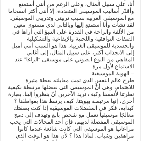
أنا، على سبيل المثال، وعلى الرغم من أنني أستمتع
وأقدّر أساليب الموسيقى المتعددة، إلا أنني أكثر انسجاما
مع الموسيقى الغربية بسبب تربيتي وتدريبي الموسيقي.
لقد نشأت وأنا أستمتع إليها وبالتالي لدي مستوى معين
من الألفة والراحة في القدرة على التنبؤ التي أراها في
الصفات التوافقية واللحنية والإيقاعية والتشكيلية
والجسدية للموسيقى الغربية. هذا هو السبب أنني أميل
إلى الانجذاب أكثر، على سبيل المثال، إلى أغاني
المقاهي من النوع الصوتي على موسيقى “الراغا” عند
الاستماع لأول مرة.
– الهوية الموسيقية
طرح عالم النفس الذي تمت مقابلته نقطة مثيرة
للاهتمام، وهي أنَّ الموسيقى التي نفضلها مرتبطة بكيفية
نظرتنا لأنفسنا وكيف نريد الآخرين أنّ ينظروا إلينا. بعبارة
أخرى، إنها مرتبطة بهويتنا. كيف يرتبط هذا بعواطفنا ؟
كبداية، فكر في المفضلات الموسيقية إذا كنت بصفتك
معالجًا موسيقياً تعمل مع شخص بالغ وتهدف إلى دمج
الموسيقى المفضلة لديهم، فإن أحد المجالات التي يجب
مراعاتها هو الموسيقى التي كانت شائعة عندما كانوا
مراهقين وشباب. لماذا هذا ؟ لأن هذا هو الوقت الذي