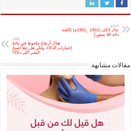
السابق
جاك لاكان (1901 _1981م) (اللغة
دالة اللا شعور)
التالي
هناك أرتفاع ملحوظ في نتائج
إختبارات الذكاء، ولكن هل حقاً أصبح
البشر أكثر ذكاءً؟
مقالات مشابهة