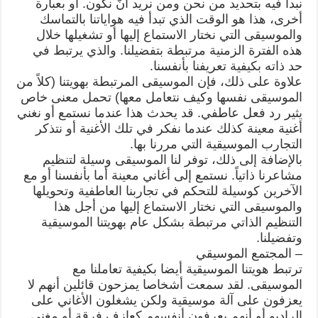
نبدأ فيه بتحديد من نحن ومن نريد أنّ نكون. أو بعبارة
أخرى، هذا هو الوقت الذي تبدأ فيه هواياتنا بالتماسك
والموسيقى التي نختار الاستماع إليها أو تشغيلها خلال
هذه الفترة الزمنية مرتبطة بتفضيلنا. والذي يرتبط في
حد ذاته بكيفية تعريفنا بأنفسنا.
علاوة على ذلك، فإن الموسيقى المرتبطة بهويتنا (كلاً من
الموسيقى نفسها وكيف نتعامل معها) تحمل معنى خاص
يثير رد فعل عاطفي. قد يحدث هذا عندما نستمع أو نغني
أغنية معينة كذلك عندما نفكر في تلك الأغنية أو نتذكر
التجارب الموسيقية التي مررنا بها.
بالإضافة إلى ذلك، توفر لنا الموسيقى وسيلة لتنظيم
مشاعرنا ذاتياً. نستمع إلى أغاني معينة أما بأنفسنا أو مع
الآخرين كوسيلة للتحكم في تجاربنا العاطفية وتحويلها
والموسيقى التي نختار الاستماع إليها من أجل هذا
التنظيم الذاتي مرتبطة بشكل عام بهويتنا الموسيقية
وتفضيلنا.
– المجتمع الموسيقي
ترتبط هويتنا الموسيقية أيضا بكيفية تعاملنا مع
الموسيقى. لقد سمعت أشخاصا يمزحون قائلين أنهم لا
يعزفون على آلة موسيقية ولكن يشغلون الأغاني على
الراديو أو أنهم يعرفون أنفسهم كعازف فرقة أو مغني