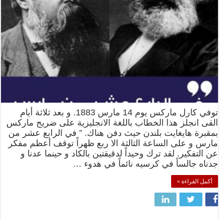
توفي كارل ماركس يوم 14 مارس 1883. و بعد ثلاثة أيام
القى انجلز هذا الخطاب باللغة الانجليزية على ضريح ماركس
بمقبرة هايغايت بلندن حيث دفن هناك. ” في الرابع عشر من
مارس و على الساعة الثالثة الا ربع ظهراً توقف أعظم مفكر
عن التفكير. لقد ترك وحيداً لدقيقتين بالكاد و حينما عدنا و
جدناه جالساً في كرسيه نائماً في هدوء …
أكمل القراءة »