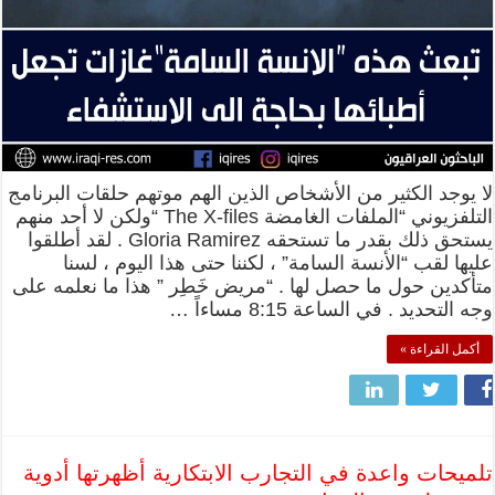
لا يوجد الكثير من الأشخاص الذين الهم موتهم حلقات البرنامج
التلفزيوني “الملفات الغامضة The X-files “ولكن لا أحد منهم
يستحق ذلك بقدر ما تستحقه Gloria Ramirez . لقد أطلقوا
عليها لقب “الأنسة السامة” ، لكننا حتى هذا اليوم ، لسنا
متأكدين حول ما حصل لها . “مريض خَطِر ” هذا ما نعلمه على
وجه التحديد . في الساعة 8:15 مساءاً …
أكمل القراءة »
تلميحات واعدة في التجارب الابتكارية أظهرتها أدوية