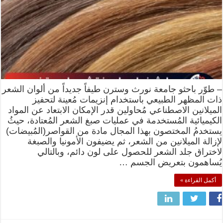
– طوّر باحثو جامعة نورث وسترن طيفاً جديداً من ألوان الشعر
ذات المظهر الطبيعي باستخدام إنزيمات مُعينة لتحفيز
الميلانين الاصطناعي مُحاولين قدر الإمكان الابتعاد عن المواد
الكيميائية المُستخدمة في عمليات صبغ الشعر المُعتادة، حيثُ
يستخدمُ المختصون بهذا المجال مادة من القواصر(المُبيضات)
لإزالة الميلانين من الشعر، ثم يضيفون الأمونيا والصبغة
لاختراق جلد الشعر للحصول على لون دائم، وبالتالي
يُساهمون بتعريض الجسم …
أكمل القراءة »