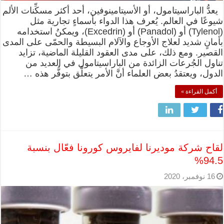
يعدُّ الباراسيتامول، أو الأسيتامينوفين، أحد أكثر مسكِّنات الألم
شيوعًا في العالم. يُعرف هذا الدواء بأسماءٍ تجارية مثل
(Tylenol) أو (Panadol) أو (Excedrin)، ويمكنُ استخدامه
بأمانٍ شديد لعلاج الأوجاع والآلام البسيطة والحمّى على المدى
القصير. ومع ذلك، على مدى العقود القليلة الماضية، تزايد
تناول الجُرعات الزائدة من الباراسيتامول في العديد من
الدول، ويعتقدُ بعض العلماء أنَّ الأمر يتعلَّق بتوفُّر هذه …
أكمل القراءة »
لقاح شركة موديرنا لفايروس كورونا فعّال بنسبة
94.5%
16 نوفمبر، 2020