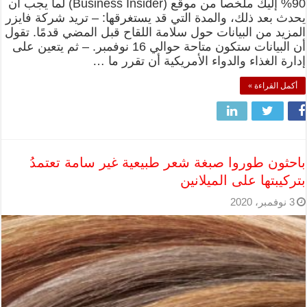
90% إليك ملخصا من موقع (Business Insider) لما يجب أن
يحدث بعد ذلك، والمدة التي قد يستغرقها: – تريد شركة فايزر
المزيد من البيانات حول سلامة اللقاح قبل المضي قدمًا. تقول
أن البيانات ستكون متاحة حوالي 16 نوفمبر. – ثم يتعين على
إدارة الغذاء والدواء الأمريكية أن تقرر ما …
أكمل القراءة »
باحثون طوروا صبغة شعر طبيعية غير سامة تعتمدُ
بتركيبتها على الميلانين
3 نوفمبر، 2020