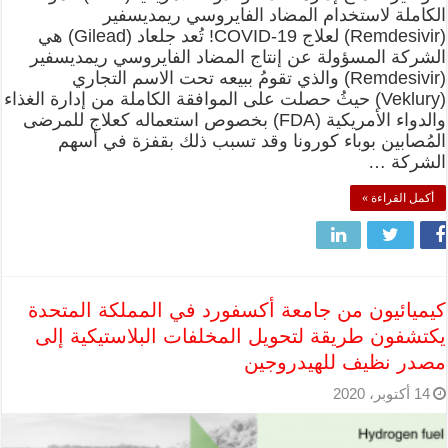
الكاملة لاستخدام المضاد الفايروسي ريمديسفير
(Remdesivir) لعلاج COVID-19! تُعد جلعاد (Gilead) هي
الشركة المسؤولة عن إنتاج المضاد الفايروسي ريمديسفير
(Remdesivir) والذي تقومُ ببيعه تحت الاسم التجاري
(Veklury) حيثُ حصلت على الموافقة الكاملة من إدارة الغذاء
والدواء الأمريكية (FDA) بخصوص استعماله كعلاج للمرضى
المُصابين بوباء كورونا وقد تسبب ذلك بقفزة في أسهم
الشركة …
أكمل القراءة »
كيميائيون من جامعة أكسفورد في المملكة المتحدة
يكتشفون طريقة لتحويل المخلفات البلاستيكية إلى
مصدر نظيف للهيدروجين
14 أكتوبر، 2020