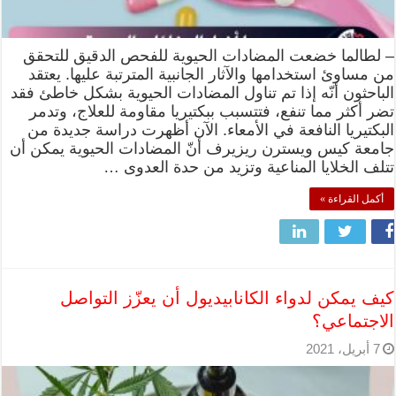
– لطالما خضعت المضادات الحيوية للفحص الدقيق للتحقق
من مساوئ استخدامها والآثار الجانبية المترتبة عليها. يعتقد
الباحثون أنّه إذا تم تناول المضادات الحيوية بشكل خاطئ فقد
تضر أكثر مما تنفع، فتتسبب ببكتيريا مقاومة للعلاج، وتدمر
البكتيريا النافعة في الأمعاء. الآن أظهرت دراسة جديدة من
جامعة كيس ويسترن ريزيرف أنّ المضادات الحيوية يمكن أن
تتلف الخلايا المناعية وتزيد من حدة العدوى …
أكمل القراءة »
كيف يمكن لدواء الكانابيديول أن يعزّز التواصل
الاجتماعي؟
7 أبريل، 2021