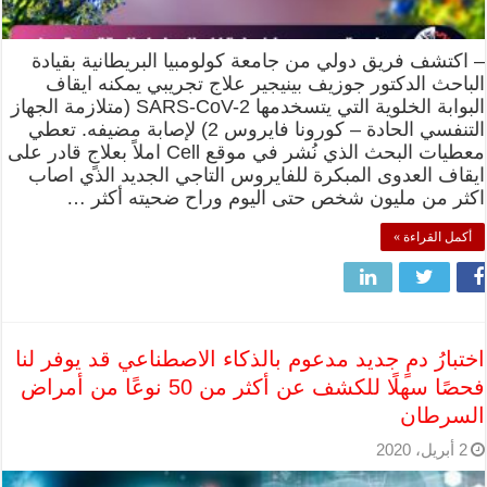
– اكتشف فريق دولي من جامعة كولومبيا البريطانية بقيادة
الباحث الدكتور جوزيف بينيجير علاج تجريبي يمكنه ايقاف
البوابة الخلوية التي يتسخدمها SARS-CoV-2 (متلازمة الجهاز
التنفسي الحادة – كورونا فايروس 2) لإصابة مضيفه. تعطي
معطيات البحث الذي نُشر في موقع Cell املاً بعلاجٍ قادر على
ايقاف العدوى المبكرة للفايروس التاجي الجديد الذي اصاب
اكثر من مليون شخص حتى اليوم وراح ضحيته أكثر …
أكمل القراءة »
اختبارُ دمٍ جديد مدعوم بالذكاء الاصطناعي قد يوفر لنا
فحصًا سهلًا للكشف عن أكثر من 50 نوعًا من أمراض
السرطان
2 أبريل، 2020