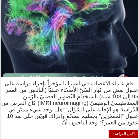
– قام علماء الأعصاب في أستراليا مؤخراً بإجراء دراسة على
عقول بعضٍ من كبار السّنّ الأصحّاء عقليّاً (البالغين من العمر
95 إلى 103 سنة) باستخدام التّصوير العصبيّ بالرّنين
المغناطيسيّ الوظيفيّ (fMRI neuroimaging) كان الغرض من
الدّراسة هو الإجابة على السّؤال: “هل يوجد شيء مميّز في
عقول “المعمّرين” يجعلهم بصحّة وإدراك قويّين حتّى بعد 10
عقود من العمر؟” وجد الباحثون أنّ …
أكمل القراءة »