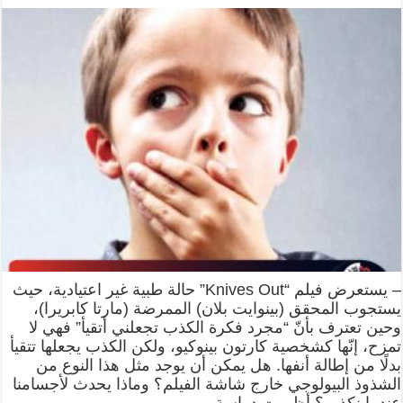
– يستعرض فيلم “Knives Out” حالة طبية غير اعتيادية، حيث
يستجوب المحقق (بينوايت بلان) الممرضة (مارتا كابريرا)،
وحين تعترف بأنّ “مجرد فكرة الكذب تجعلني أتقيأ” فهي لا
تمزح، إنّها كشخصية كارتون بينوكيو، ولكن الكذب يجعلها تتقيأ
بدلًا من إطالة أنفها. هل يمكن أن يوجد مثل هذا النوع من
الشذوذ البيولوجي خارج شاشة الفيلم؟ وماذا يحدث لأجسامنا