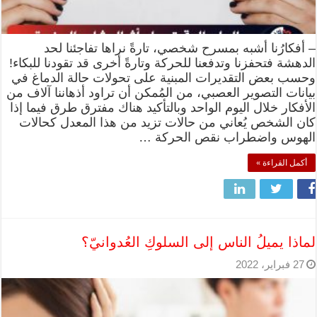
– أفكارُنا أشبه بمسرح شخصي، تارةً نراها تفاجئنا لحد
الدهشة فتحفزنا وتدفعنا للحركة وتارةً أخرى قد تقودنا للبكاء!
وحسب بعض التقديرات المبنية على تحولات حالة الدماغ في
بيانات التصوير العصبي، من المُمكن أن تراود أذهاننا آلاف من
الأفكار خلال اليوم الواحد وبالتأكيد هناك مفترق طرق فيما إذا
كان الشخص يُعاني من حالات تزيد من هذا المعدل كحالات
الهوس واضطراب نقص الحركة …
أكمل القراءة »
لماذا يميلُ الناس إلى السلوكِ العُدوانيّ؟
27 فبراير، 2022