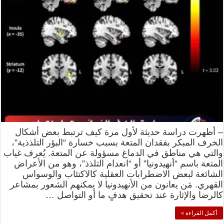
– أظهرت دراسة حديثة لأول مرة كيف ترتبط بعض أشكال
الخرف المبكر بفقدان المتعة بسبب خسارة “البؤر التلذذية”،
والتي هي مناطق في الدماغ مسؤولة عن المتعة. يُعرف غياب
المتعة باسم “أنهيدونيا” أو “انعدام التلذذ”، وهو من الأعراض
الشائعة لبعض الاضطرابات العقلية كالاكتئاب والوسواس
القهري. مَن يعانون من الأنهيدونيا لا يمكنهم الشعور بمشاعر
كالرضا والإثارة عند تحقيق هدفٍ ما أو التواصل …
أكمل القراءة »