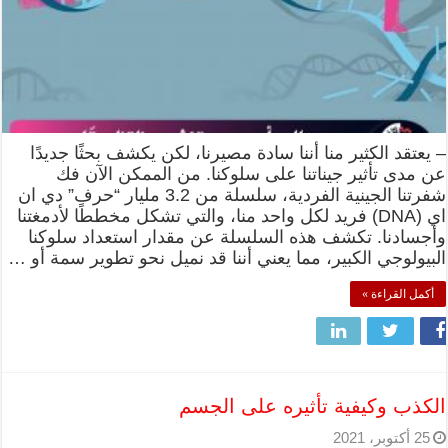
– يعتقد الكثير منا أننا سادة مصيرنا، لكن يكشف بحثًا جديدًا
عن مدى تأثير جيناتنا على سلوكنا. من الممكن الآن فك
شفرتنا الجينية الفردية، سلسلة من 3.2 مليار “حرف” دي ان
اي (DNA) فريد لكل واحد منا، والتي تشكل مخططًا لأدمغتنا
وأجسادنا. تكشف هذه السلسلة عن مقدار استعداد سلوكنا
البيولوجي الكبير، مما يعني أننا قد نميل نحو تطوير سمة أو …
أكمل القراءة »
الكذب وكيفية تأثيره على الجسم
25 أكتوبر، 2021