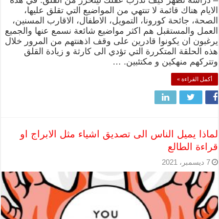
– دراسة تظهر كيف تدرب عقلك ليتحرر من القلق. في هذه
الايام هناك قائمة لا تنتهي من المواضيع التي تقلق عليها،
الصحة، جائحة كورونا، التمويل، الاطفال، الاقارب المسنين،
العمل والمستقبل هم اكثر مواضيع شائعة نسمع عنها والجميع
يرغبون ان يكونوا قادرين على وقف اذهنتهم من المرور خلال
هذه الحلقة المتكررة التي تؤدي الى كارثة و زيادة القلق
وتتركهم منهكين و مكتئبين. …
أكمل القراءة »
لماذا يميل الناس الى تصديق اشياء مثل الابراج او
قراءة الطالع
7 ديسمبر، 2021