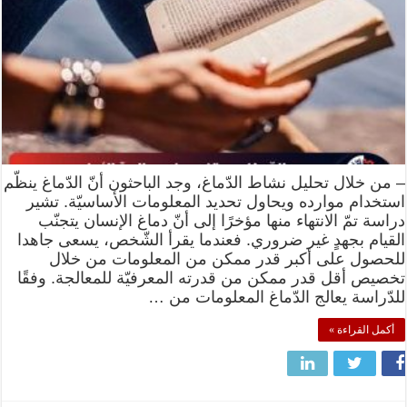
– من خلال تحليل نشاط الدّماغ، وجد الباحثون أنّ الدّماغ ينظّم
استخدام موارده ويحاول تحديد المعلومات الأساسيّة. تشير
دراسة تمّ الانتهاء منها مؤخرًا إلى أنّ دماغ الإنسان يتجنّب
القيام بجهدٍ غير ضروري. فعندما يقرأ الشّخص، يسعى جاهدا
للحصول على أكبر قدر ممكن من المعلومات من خلال
تخصيص أقل قدر ممكن من قدرته المعرفيّة للمعالجة. وفقًا
للدّراسة يعالج الدّماغ المعلومات من …
أكمل القراءة »