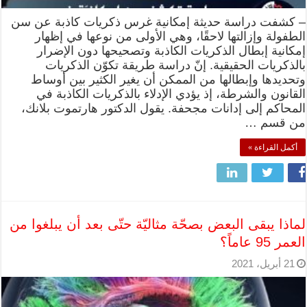
– كشفت دراسة حديثة إمكانية غرس ذكريات كاذبة عن سن
الطفولة وإزالتها لاحقًا، وهي الأولى من نوعها في إظهار
إمكانية إبطال الذكريات الكاذبة وتصحيحها دون الإضرار
بالذكريات الحقيقية. إنّ دراسة طريقة تكوّن الذكريات
وتحديدها وإبطالها من الممكن أن يغير الكثير بين أوساط
القانون والشرطة، إذ يؤدي الإدلاء بالذكريات الكاذبة في
المحاكم إلى إدانات مجحفة. يقول الدكتور هارتموت بلانك،
من قسم …
أكمل القراءة »
لماذا يبقى البعض بصحّة مثاليّة حتّى بعد أن يبلغوا من
العمر 95 عاماً؟
21 أبريل، 2021