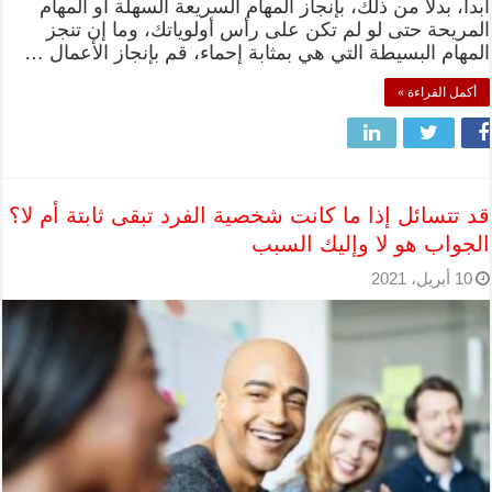
ابدأ، بدلًا من ذلك، بإنجاز المهام السريعة السهلة أو المهام
المريحة حتى لو لم تكن على رأس أولوياتك، وما إن تنجز
المهام البسيطة التي هي بمثابة إحماء، قم بإنجاز الأعمال …
أكمل القراءة »
قد تتسائل إذا ما كانت شخصية الفرد تبقى ثابتة أم لا؟
الجواب هو لا وإليك السبب
10 أبريل، 2021