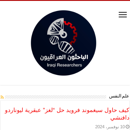
علم النفس
كيف حاول سيغموند فرويد حل “لغز” عبقرية ليوناردو
دافنشي
10 نوفمبر، 2024