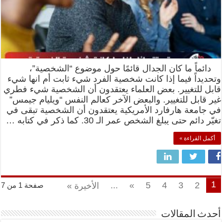
دائماً ما كان الجدال قائمًا حول موضوع “الشخصية”،
وتحديداً فيما إذا كانت شخصية الفرد شيء ثابت أم انها شيء
قابل للتغيير. بعض العلماء يعتقدون أن الشخصية شيء فطري
غير قابل للتغيير. والبعض الآخر كعالم النفس “ويليام جيمس”
في جامعة هارفارد الأمريكية يعتقدون أن الشخصية تبقى في
تغيّر دائم حتى يبلغ الشخص عمر الـ 30. كما ذكر في كتابه …
أكمل القراءة »
1
...
»
5
4
3
2
الأخيرة »
صفحة 1 من 7
أحدث المقالات