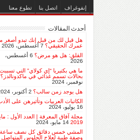
إنفوغراف
اتصل بنا
تطوع معنا
أحدث المقالات
هل قيل لك من قبل إنك تبدو أصغر م
عمرك الحقيقي؟
7 أغسطس، 2026
القلق: هل هو مرض؟
6 أغسطس،
2026
ما هي بكتيريا “إي كولاي” التي تسببت
بحالات تسمم غذائي في ماكدونالدز؟
نوفمبر، 2024
هل يوجد زمن سالب؟
2 أكتوبر، 2024
الكاتبات العربيات وتأثيرهن على الأد
16 يوليو، 2024
مجلة آفاق المعرفة | العدد الأول : ماي
2019
14 مايو، 2024
المشي خمس دقائق كل نصف ساعة:
وصفة طبية لعلاج الجلوس المتواصل