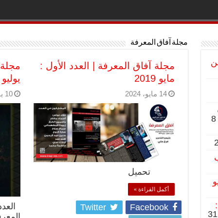
مجلة آفاق المعرفة
ن
مجلة آفاق المعرفة | العدد الأول :
مجلة 
مايو 2019
يوليو 2020
14 مايو، 2024
10 يونيو، 2020
8
ب
تحميل
و
أكمل القراءة »
Twitter
Facebook
31
المعرف