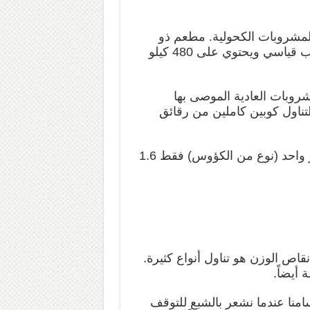
المشروبات الكحولية. مطعم ذو
خدمة متوسطة يقدم النبيذ الأحمر يعادل 1.5 مشروب قياسي ويحتوي على 480 كيلو
شروبات العادية الموصى بها
ناول كوبين كاملين من رقائق
وينطبق الشيء نفسه على البيرة، حيث يعادل شونر واحد (نوع من الكؤوس) فقط 1.6
نقاص الوزن هو تناول أنواع كثيرة.
 أيضاً.
امنا عندما نشعر بالشبع للتوقف