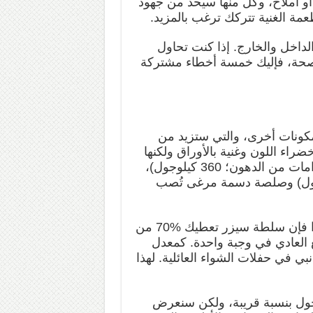
و أملاح، وكل منها سيحد من جهود
عمة الغنية تتركك ترغب بالمزيد.
لداخل والخارج. إذا كنت تحاول
 صحة، فإليك خمسة أخطاء مشتركة
مكونات أخرى، والتي ستزيد من
راء اللون وغنية بالأوراق ولكنها
مليئة بالدهون الخفية من لحم الخنزير المقدد (8 غرامات من الدهون؛ 360 كيلوجول)،
ان (6 غرامات من الدهون؛ 340 كيلوجول) وصلصة دسمة مرغى تُصب
حتى الخبز المحمص فهو مقلي لإضفاء القرمشة. لذا فإن سلطة سيزر تعطيك %70 من
 العادي في وجبة واحدة. كمعدل
بي في حفلات الشواء العائلية. لهذا
لكحول بنسبة قريبة، ولكن سنعرض