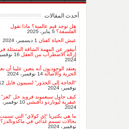
أحدث المقالات
هل توجد قيم عالمية؟ ماذا تقول
الفلسفة؟
5 يناير، 2025
عيش الحياة كفنان
1 ديسمبر، 2024
أبيقور عن المهمة الشاقة المتمثلة في
إزالة الاضطراب من العقل
16 نوفمبر
2024
يعتقد الوجوديون أنه يتعين علينا أن نع
الحرية والأصالة
14 نوفمبر، 2024
“الحاجة إلى الجذور” لسيمون فايل
12
نوفمبر، 2024
كيف حاول سيغموند فرويد حل “لغز”
عبقرية ليوناردو دافنشي
10 نوفمبر،
2024
ما هي بكتيريا “إي كولاي” التي تسببت
بحالات تسمم غذائي في ماكدونالدز؟
نوفمبر، 2024