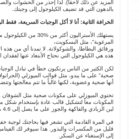
المزيد عن ذلك لاحقاً). لذا إحذر من الحشوات والص
بالدهون التي قد تضيف الكيلوجول إلى وجبتك.
الخرافة الثانية: أنا لا أكل الوجبات السريعة، فقط 
يستهلك الأستراليون أكثر من 
المرغوبة”، مثل البسكويت،
ورقائق البطاطا، والشوكولاتة. لا تمدنا أي من هذه ال
هذه هي الكيلوجول التي نحتاج الأبتعاد عنها لفقدان ا
لكن الكثير من الناس يرتكبون خطأ في تبادل الوجب
صحية” على ما يبدو، مثل قوالب الميوزلي (الجرانول
أنها صحية وعضوية، لكنها غالباً ما تتم معالجتها وتت
تحتوي الميوزلي على مكونات صحية مثل الشوفان و
المكونات معاً لتشكيل قالب عادة بإستخدام شكل م
لبن الزبادي والفاكهة والجوز على ما يصل إلى 4.6 ملاعق صغيرة من السكر.
في المرة القادمة التي تشعر فيها بحاجتك لوجبة خفيف
قليل من المكسرات والبذور. هذا سيوفر لك الفيتامين
إلى الإستغناء عن السكر.