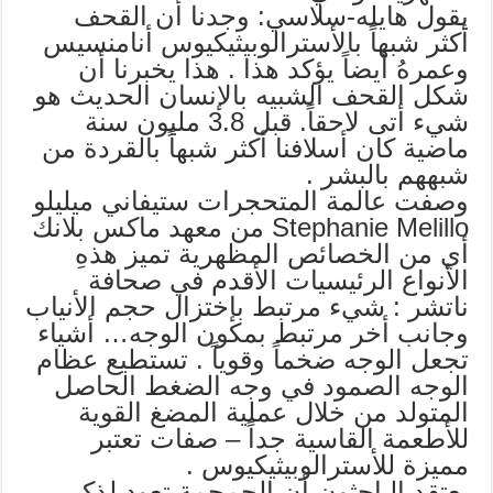
يقول هايله-سلاسي: وجدنا أن القحف
أكثر شبهاً بالأسترالوبيثيكيوس أنامنسيس
وعمرهُ أيضاً يؤكد هذا . هذا يخبرنا أن
شكل القحف الشبيه بالإنسان الحديث هو
شيء أتى لاحقاً. قبل 3.8 مليون سنة
ماضية كان أسلافنا أكثر شبهاً بالقردة من
شبههم بالبشر .
وصفت عالمة المتحجرات ستيفاني ميليلو
Stephanie Melillo من معهد ماكس بلانك
أي من الخصائص المظهرية تميز هذهِ
الأنواع الرئيسيات الأقدم في صحافة
ناتشر : شيء مرتبط بإختزال حجم الأنياب
وجانب أخر مرتبط بمكون الوجه… أشياء
تجعل الوجه ضخماً وقوياً . تستطيع عظام
الوجه الصمود في وجه الضغط الحاصل
المتولد من خلال عملية المضغ القوية
للأطعمة القاسية جداً – صفات تعتبر
مميزة للأسترالوبيثيكيوس .
يعتقد الباحثون أن الجمجمة تعود لذكر