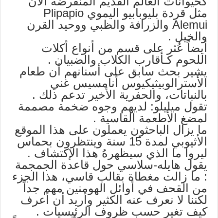
كحيوانات العالم القديم المنقرضة الأن
مثل قردة بليوبابيو اليموي Plipapio
Alemui والزرافة والظبي ووحيد القرن
والخيل .
أيضاً عُثر على قسم من أنواع أكلات
اللحوم كـأقارب الكلاب والضبيان .
يشير بحث سابق على أسنانهم أن طعام
الأسترالوبيثيكيوس أنامسيس غني
بالنباتات، والحفرية الأخير تدعم ذلك .
تقول ميليلو: لديهم وجوه ضخمة مصممة
لمضغ الأطعمة القاسية .
ما يزال الباحثون يعملون على هذا الموقع
الأثيوبي لمدة 15 سنة وينتظرون بحماس
ليروا ما الذي سيظهرهُ هذا الإكتشاف .
يقول هايله-سلاسي حول قاعدة الجمجمة
: ما زالت مغطاة بقالب قاسي، هذا الجزء
من القحف في أوائل الهومنين مهم جداً
لكننا لا نعرف عنه الكثير وأريد أن أعرف
كيف تغير حسب ظروف الرئيسيات .