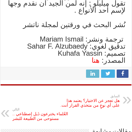
تقول ميليلو : إنه لمن الجيد أن نقدم وجهاً
لإسم أحد الأنواع .
نُشر البحث في ورقتين لمجلة ناتشر
ترجمة ونشر: Mariam Ismail
تدقيق لغوي: Sahar F. Alzubaedy
تصميم: Kuhafa Yassin
المصدر:
هنا
السابق
هل تعجز عن الاختيار؟ يعتمد هذا
على أي نوعٍ من متخذي القرار أنت.
التالي
العُلماء يخترعون ذَيل إصطناعي ..
مستوحى من الطبيعة للبشر
مقالات مشابهة