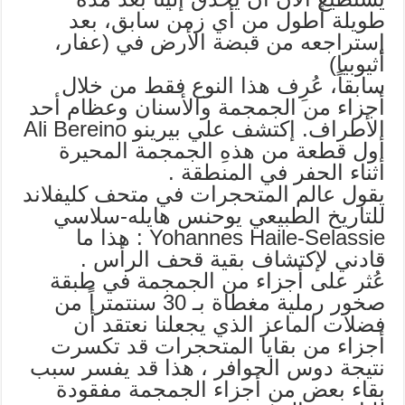
طويلة أطول من أي زمن سابق، بعد
إستراجعه من قبضة الأرض في (عفار،
أثيوبيا)
سابقاً، عُرِف هذا النوع فقط من خلال
أجزاء من الجمجمة والأسنان وعظام أحد
الأطراف. إكتشف علي بيرينو Ali Bereino
أول قطعة من هذهِ الجمجمة المحيرة
أثناء الحفر في المنطقة .
يقول عالم المتحجرات في متحف كليفلاند
للتاريخ الطبيعي يوحنس هايله-سلاسي
Yohannes Haile-Selassie : هذا ما
قادني لإكتشاف بقية قحف الرأس .
عُثر على أجزاء من الجمجمة في طبقة
صخور رملية مغطاة بـ 30 سنتمتراً من
فضلات الماعز الذي يجعلنا نعتقد أن
أجزاء من بقايا المتحجرات قد تكسرت
نتيجة دوس الحوافر ، هذا قد يفسر سبب
بقاء بعض من أجزاء الجمجمة مفقودة