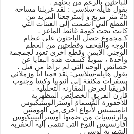
للباحثين بالرغم من بحثهم .
يقول هايله-سلاسي : لقد غربلنا مساحة
25 متر مربع و إسترجعنا المزيد من
القطع التي أنضمت إلى العينات التي
كانت تحت كومة غائط الماعز .
كـمجموع حصل الباحثون على عظام
الوجه والقحف وقطعتين من العظم
الوجني الأيمن وقطع أخرى تعود لجمجمة
واحدة ، سويةً كشفت هذهِ البقايا عن
خصائص الوجه التي لم نراها من قبل .
يقول هايله-سلاسي: لقد قمنا أنا وزملائي
بسفرات مكثفة إلى أثيوبيا وكينيا وجنوب
أفريقيا لغرض المقارنة التحليلية .
قارن الفريق الخصائص المظهرية
للأحفورة المُسماة أوسترالوبيثيكيوس
أنامنسيس لأنواع أخرى من الهومنين
والرئيسيات من ضمنها أوسترالبيثيكيوس
أفارنسيس النوع التي تنتمي إليه الحفرية
الشهرية لوسي .