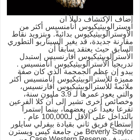
أضاف الإكتشاف دليلاً أن
أوسترالوبيثيكيوس أنامنسيس أكثر من
الأوسترالوبيثيكيوس بدائيةً. وبتزويد نقاط
مقارنة جديدة، قد يغير السيناريو التطوري
السابق حيث يعتقد سابقاً أن
الأسترالوبيثيكيوس أفارنسيس إستبدل
تدريجياً الأسترالوبيثيكيوس أنامنسيس .
يبدو إن عظم الجمجمة الذي كان صفة
مميزة للأسترالوبيثيكيوس انامنسيس أكثر
ملائمةً للأسترالوبيثيكيوس أفارنسيس،
والتي يعود عمرها لـ 3.9 مليون سنة،
وخصائص أخرى تشير إلى أن كلا الفرعين
تفرعا بعيداً عن بعضهما، بينما إستمرا
بالتداخل على الأقل لـ100,000 عام .
إستطاع فريق ثاني بقيادة بيفرلي سايلور
Beverly Saylor من جامعة كيس ويسترن
ريسرف Case Western Reserve من