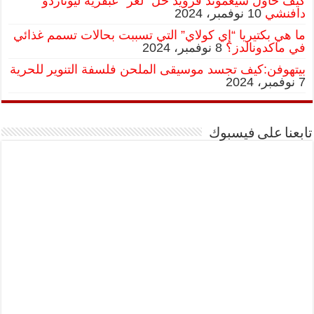
كيف حاول سيغموند فرويد حل “لغز” عبقرية ليوناردو
دافنشي
10 نوفمبر، 2024
ما هي بكتيريا “إي كولاي” التي تسببت بحالات تسمم غذائي
في ماكدونالدز؟
8 نوفمبر، 2024
بيتهوفن:كيف تجسد موسيقى الملحن فلسفة التنوير للحرية
7 نوفمبر، 2024
تابعنا على فيسبوك