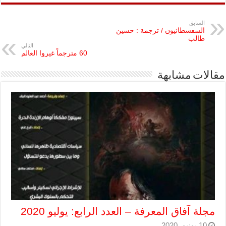
السابق
السفسطائيون / ترجمة : حسين
طالب
التالي
60 مترجماً غيروا العالم
مقالات مشابهة
مجلة آفاق المعرفة – العدد الرابع: يوليو 2020
10 يونيو، 2020