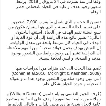
وفقا لدراسة نشرت في 24 مايو/آيار 2019, يرتبط
شعور وجود هدف و غاية في الحياة بانخفاض خطر
الوفاة.
تضمن البحث، و الذي شمل ما يقرب 7,000 شخص،
على تقييم للحالة النفسية و الذي هو استبيان يتكون من
سبع اسئلة تقيم الهدف في الحياة. استنتج الباحثون
التالي: ” تشير نتائج هذه الدراسة إلى أن قوة الغاية أو
الهدف في الحياة كان مرتبط بانخفاض معدل الوفيات.
ان العيش بهدف يحمل فوائد صحية”. من المهم ملاحظة
أن الدراسة تشير إلى وجود روابط بين الشعور بوجود
هدف و الصحة، و ليس لعلاقة سببية.
يُضم هذا البحث الى عدد متزايد من الدراسات منها
(Cohen et al,2016; McKnight & Kashdan, 2009)
التي تبين وجود صلة بين الشعور بوجود هدف، والفوائد
الصحية، و جودة الحياة بشكل عام.
يُعّرف الخبير النفسي ويليام دامون (William Damon) و
زملائه من جامعة ستانفورد الهدف على انه “نية مستقرة
عامة لانجاز شيء ما ذي معنى للذات و بالتالي للعالم ما