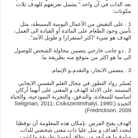
بعد الذات في آن واحد.” يشمل تعريفهم للهدف ثلاث
مكونات:
1 . على النقيض من الأعمال اليومية البسيطة، مثل
تأمين وجود الطعام على المائدة أو القيادة الى العمل،
الهدف هو شيء “اكثر استقرارا و طويل الأمد”.
2 . ذو جانب خارجي يتضمن محاولة الشخص للوصول
الى ما هو اكثر من متوقع منه بطريقة ما.
3 . يتضمن الانجاز، والتقدم،و الإتمام.
يُفسّر رواد التطور في مجال العلم النفسي الايجابي
المستند على الادلة الهدف و المعنى على أنهما أركان
اساسية للسعادة، والتدفق، والتجربة النموذجية، والحياة
الجيدة (Seligman, 2011; Csikszentmihalyi, 1990;
Fredrickson, 2009).
الهدف يفتح الفرص. بإمكان هذه المعلومة أن توقظنا
لنحدد أهداف و مثل عليا ذات معنى شخصي للذات
وبلوغ ما هو أبعد من نطاق أنفسنا بطريقة ما لنثبت