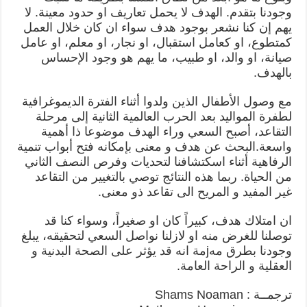
وجودنا بتقدم. الهدف لا يحمل تعاريف او حدود معينة. لا
يهم إن كنا نشعر بوجود هدف سواء ان كان خلال العمل
كمتطوع، او كعامل استقبال، او نجار، او معلم، او عامل
صيانة، او والد، او طبيب، ما يهم هو وجود الإحساس
بالهدف.
مع وصول الأطفال الذين ولدوا أثناء الفترة الديموغرافية
لطفرة المواليد بعد الحرب العالمية الثانية إلى مرحلة
التقاعد، أصبح السعي وراء الهدف موضوعا ذا أهمية
واسعة.البحث عن هدف و معنى بإمكانه فتح أبواب تنمية
الرفاهية أثناء اسكتشافنا لتحديات وفرص النصف الثاني
من الحياة. ربما هذه النتائج توصي بالتغيير من التقاعد
غير المفيد و المريح الى تقاعد ذو معنى.
ان امتلاك هدف، كبيراً كان او صغيراً، وسواء كنا قد
توصلنا للغرض منه او لازلنا نواصل السعي لتحقيقه، يبلغ
وجودنا بطرق مهjمة انه قد يؤثر على الصحة البدنية و
العقلية و الراحة العامة.
ترجمــة : Shams Noaman