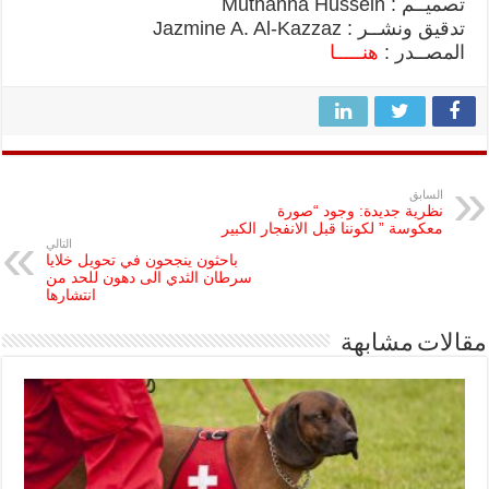
تصميــم : Muthanna Hussein
تدقيق ونشــر : Jazmine A. Al-Kazzaz
المصــدر :
هنـــــا
السابق
نظرية جديدة: وجود “صورة
معكوسة ” لكوننا قبل الانفجار الكبير
التالي
باحثون ينجحون في تحويل خلايا
سرطان الثدي الى دهون للحد من
انتشارها
مقالات مشابهة