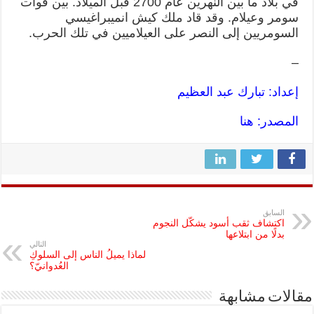
في بلاد ما بين النهرين عام 2700 قبل الميلاد. بين قوات
سومر وعيلام. وقد قاد ملك كيش انميبراغيسي
السومريين إلى النصر على العيلاميين في تلك الحرب.
–
إعداد: تبارك عبد العظيم
المصدر:
هنا
السابق
اكتشاف ثقب أسود يشكّل النجوم
بدلًا من ابتلاعها
التالي
لماذا يميلُ الناس إلى السلوكِ
العُدوانيّ؟
مقالات مشابهة