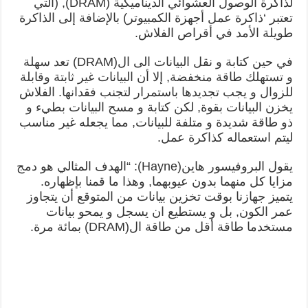
لذاكرة الوصول العشوائي الديناميكية (DRAM), (التي
تعتبر ‘ذاكرة عمل أجهزة الكمبيوتر) بالإضافة إلى الذاكرة
طويلة الأمد في أقراص الفلاش.
في حين كتابة و نقل البيانات الى ال(DRAM) تعد سهلة
و تستهلك طاقة منخفضة, إلا أن البيانات غير ثابتة وقابلة
للزوال و يجب تجديدها باستمرار لتجنب فقدانها. الفلاش
يخزن البيانات بقوة, لكن كتابة و مسح البيانات بطيء و
ذو طاقة شديدة و متلفة للبيانات, مما يجعله غير مناسب
ليتم استعماله كذاكرة عمل.
يقول البروفيسور هاين(Hayne): “الهدف المثالي هو دمج
مزايا كل منهما بدون عيوبهما, وهذا ما قمنا بإظهاره.
يتميز جهازنا بوقت تخزين بيانات من المتوقع أن يتجاوز
عمر الكون, بل و يستطيع ان يسجل و يمحو بيانات
مستخدما طاقة أقل من طاقة ال(DRAM) بمائة مرة.