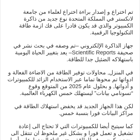
تم اختراع و إصدار براءة اختراع لعلماء من جامعة
لانكستر في المملكة المتحدة نوع جديد من ذاكرة
الكمبيوتر والذي قد يكون قادرا على فك ازمة طاقة
التكنولوجيا الرقمية.
جهاز الذاكرة الإلكتروني –تم وصفه في بحث نشر في
صحيفة Scientific Reports– يعد بتغيير الحياة اليومية
باستهلاكه الضئيل جدا للطاقة.
في المنزل, محاولات توفير الطاقة من الاضاءة الفعالة و
ادواتها تم محوها تماما عبر الاستخدام الزائد للكمبيوترات
و أدواتها, و بحلول عام 2025 من المتوقع وقوع
“تسونامي بيانات” ليستهلك خمس الكهرباء العالمية.
لكن هذا الجهاز الجديد قد يخفض استهلاك الطاقة في
مراكز البيانات فورا بنسبة خمس.
كما سيتيح أيضا للكمبيوترات التي لا تحتاج الى إعادة
تشغيل و تعمل فورا و بشكل غير ملحوظ ان تنتقل الى
وضع سكون موفر للطاقة—حتى اثناء الضغط على أزرار