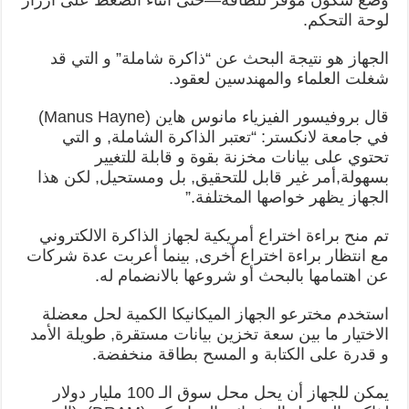
لوحة التحكم.
الجهاز هو نتيجة البحث عن “ذاكرة شاملة” و التي قد
شغلت العلماء والمهندسين لعقود.
قال بروفيسور الفيزياء مانوس هاين (Manus Hayne)
في جامعة لانكستر: “تعتبر الذاكرة الشاملة, و التي
تحتوي على بيانات مخزنة بقوة و قابلة للتغيير
بسهولة,أمر غير قابل للتحقيق, بل ومستحيل, لكن هذا
الجهاز يظهر خواصها المختلفة.”
تم منح براءة اختراع أمريكية لجهاز الذاكرة الالكتروني
مع انتظار براءة اختراع أخرى, بينما أعربت عدة شركات
عن اهتمامها بالبحث أو شروعها بالانضمام له.
استخدم مخترعو الجهاز الميكانيكا الكمية لحل معضلة
الاختيار ما بين سعة تخزين بيانات مستقرة, طويلة الأمد
و قدرة على الكتابة و المسح بطاقة منخفضة.
يمكن للجهاز أن يحل محل سوق الـ 100 مليار دولار