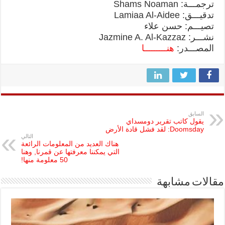
ترجمـــة: Shams Noaman
تدقيـــق: Lamiaa Al-Aidee
تصيـــم: حسن علاء
نشـــر: Jazmine A. Al-Kazzaz
المصـــدر:
هنـــــــــا
السابق
يقول كاتب تقرير دومسداي
Doomsday: لقد فشل قادة الأرض
التالي
هناك العديد من المعلومات الرائعة
التي يمكننا معرفتها عن قمرنا, وهنا
50 معلومة منها!
مقالات مشابهة