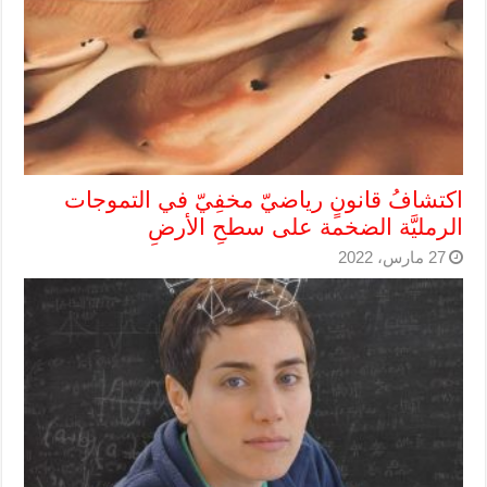
اكتشافُ قانونٍ رياضيّ مخفِيّ في التموجات
الرمليَّة الضخمة على سطحِ الأرضِ
27 مارس، 2022