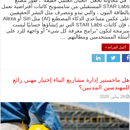
في محاولة لجعل “الخيال العلمي حقيقة” ، طور مصنع
STAR Labs المستقبلي من سامسونج كائنات افتراضية تعمل
بالطاقة النيون ، والتي تبدو وتتصرف مثل البشر الحقيقيين.
على عكس مساعدي الذكاء المصطنع (AI) مثل Siri أو Alexa
، فإن كائنات STAR Labs التي تم إنشاؤها حسابيًا ليست
مبرمجة لتكون “برامج معرفة كل شيء” أو واجهة للرد على
أسئلة المستخدمين ومطالبهم. …
أكمل القراءة »
هل ماجستير إدارة مشاريع البناء إختيار مهني رائع
للمهندسين المدنيين؟
26 يناير، 2020