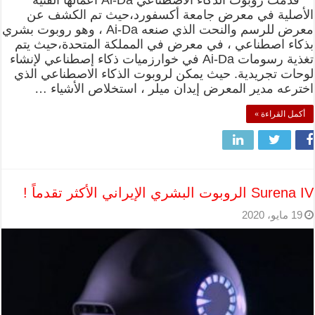
قدمت روبوت الذكاء الاصطناعي Ai-Da أعمالها الفنية
الأصلية في معرض جامعة أكسفورد،حيث تم الكشف عن
معرض للرسم والنحت الذي صنعه Ai-Da ، وهو روبوت بشري
بذكاء اصطناعي ، في معرض في المملكة المتحدة،حيث يتم
تغذية رسومات Ai-Da في خوارزميات ذكاء إصطناعي لإنشاء
لوحات تجريدية. حيث يمكن لروبوت الذكاء الاصطناعي الذي
اخترعه مدير المعرض إيدان ميلر ، استخلاص الأشياء …
أكمل القراءة »
Surena IV الروبوت البشري الإيراني الأكثر تقدماً !
19 مايو، 2020