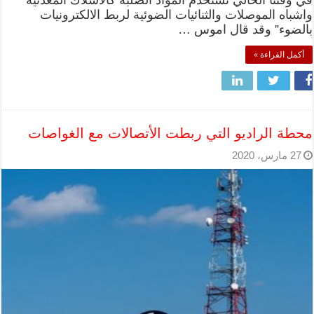
في وقتنا الحالي تستخدم المواد الصلبة كالاسلاك المعدنية
واشباه الموصلات والثنائيات الضوئية لربط الالكترونيات
بالضوء” وقد قال اموس …
أكمل القراءة »
محطة الراديو التي ربطت الأتصالات مع الغواصات
27 مارس، 2020