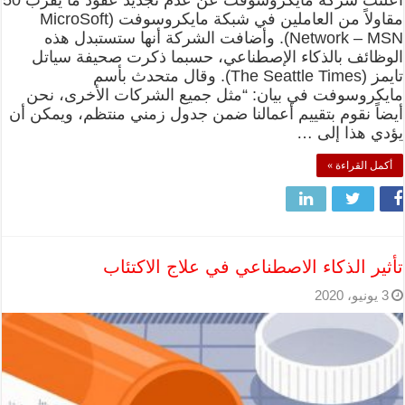
أعلنت شركة مايكروسوفت عن عدم تجديد عقود ما يقرب 50
مقاولاً من العاملين في شبكة مايكروسوفت (MicroSoft
Network – MSN). وأضافت الشركة أنها ستستبدل هذه
الوظائف بالذكاء الإصطناعي، حسبما ذكرت صحيفة سياتل
تايمز (The Seattle Times). وقال متحدث بأسم
مايكروسوفت في بيان: “مثل جميع الشركات الأخرى، نحن
أيضاً نقوم بتقييم أعمالنا ضمن جدول زمني منتظم، ويمكن أن
يؤدي هذا إلى …
أكمل القراءة »
تأثير الذكاء الاصطناعي في علاج الاكتئاب
3 يونيو، 2020