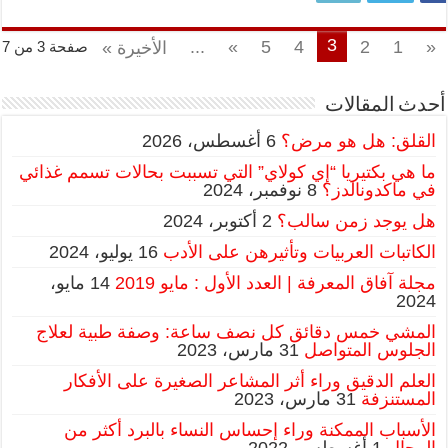
3
...
»
5
4
2
1
«
الأخيرة »
صفحة 3 من 7
أحدث المقالات
القلق: هل هو مرض؟
6 أغسطس، 2026
ما هي بكتيريا “إي كولاي” التي تسببت بحالات تسمم غذائي
في ماكدونالدز؟
8 نوفمبر، 2024
هل يوجد زمن سالب؟
2 أكتوبر، 2024
الكاتبات العربيات وتأثيرهن على الأدب
16 يوليو، 2024
مجلة آفاق المعرفة | العدد الأول : مايو 2019
14 مايو،
2024
المشي خمس دقائق كل نصف ساعة: وصفة طبية لعلاج
الجلوس المتواصل
31 مارس، 2023
العلم الدقيق وراء أثر المشاعر الصغيرة على الأفكار
المستنزفة
31 مارس، 2023
الأسباب الممكنة وراء إحساس النساء بالبرد أكثر من