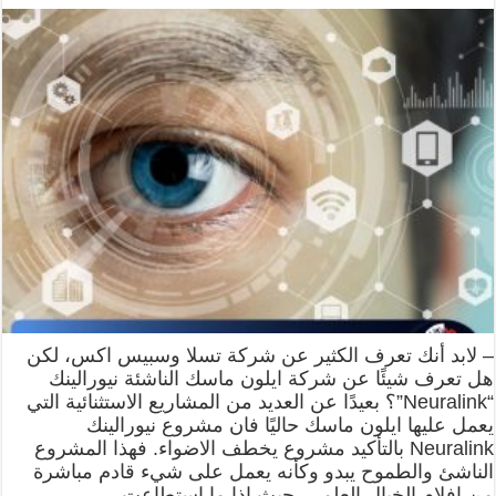
– لابد أنك تعرف الكثير عن شركة تسلا وسبيس اكس، لكن
هل تعرف شيئًا عن شركة ايلون ماسك الناشئة نيورالينك
“Neuralink”؟ بعيدًا عن العديد من المشاريع الاستثنائية التي
يعمل عليها ايلون ماسك حاليًا فان مشروع نيورالينك
Neuralink بالتأكيد مشروع يخطف الاضواء. فهذا المشروع
الناشئ والطموح يبدو وكأنه يعمل على شيء قادم مباشرة
من افلام الخيال العلمي. حيث اذا ما استطاعت …