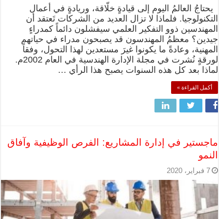
يحتاجُ العالمُ اليوم إلى قيادةٍ خلّاقة، وريادةٍ في أعمال
التكنولوجيا. فلماذا لا تزال العديد من الشركات تَعتقد أن
المهندسين ذوو التفكير العلمي سيفشلون دائماً كمدراءٍ
جيدين؟ معظمُ المهندسون قد يصبحون مدراء في حياتهم
المهنية، وعادةً ما يكونوا غيرَ مستعدين لهذا التحول، وفقاً
لورقةٍ نُشرت في مجلة الإدارة الهندسية في العام 2002م.
لماذا بعد كل هذه السنوات يصبح هذا الرأي …
أكمل القراءة »
ماجستير في إدارة المشاريع: الفرص الوظيفية وآفاق
النمو
7 فبراير، 2020