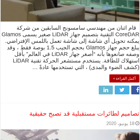
قام اثنان من مهندسي سامسونج السابقين من شركة
CoreDAR التقنية بتصميم جهاز LiDAR صغير يسمى Glamos
يمكنه تحويل أي شاشة إلى شاشة تعمل باللمس الإفتراضي.
يبلغ حجم جهاز Glamos بحجم الجيب 1.5 بوصة فقط ، وقد
وصفه صانعوها بأنه “أصغر جهاز LiDAR في العالم” بأقل
استهلاك للطاقة. يستخدم مستشعر الحركة تقنية LiDAR
(كشف الضوء والمدى) ، التي تستخدمها عادةً …
أكمل القراءة »
تصاميم لطائرات مستقبلية قد تصبح حقيقية
18 يونيو، 2020